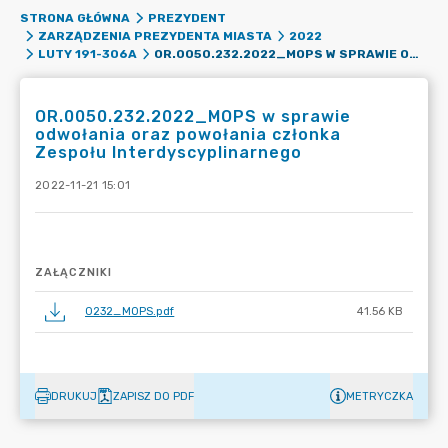
STRONA GŁÓWNA
PREZYDENT
ZARZĄDZENIA PREZYDENTA MIASTA
2022
OR.0050.232.2022_MOPS W SPRAWIE ODWOŁANIA ORAZ POWOŁANIA CZŁONKA ZESPOŁU INTERDYSCYPLINARNEGO
LUTY 191-306A
OR.0050.232.2022_MOPS w sprawie
odwołania oraz powołania członka
Zespołu Interdyscyplinarnego
2022-11-21 15:01
ZAŁĄCZNIKI
0232_MOPS.pdf
41.56 KB
DRUKUJ
ZAPISZ DO PDF
METRYCZKA