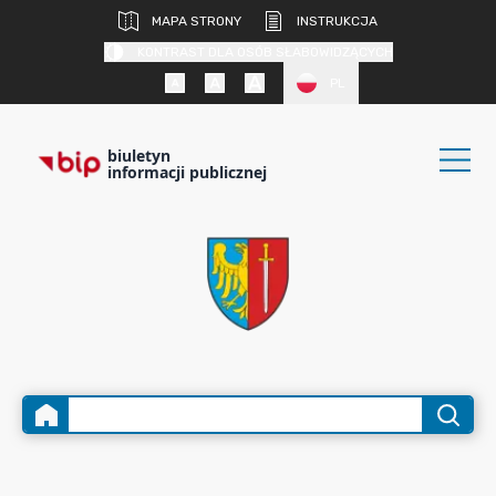
MAPA STRONY
INSTRUKCJA
KONTRAST DLA OSÓB SŁABOWIDZĄCYCH
PL
biuletyn
informacji publicznej