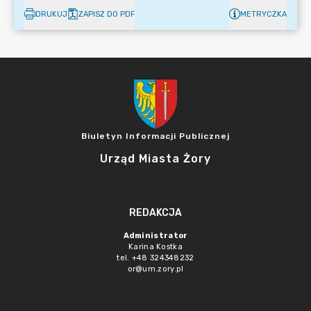
DRUKUJ
ZAPISZ DO PDF
METRYCZKA
Biuletyn Informacji Publicznej
Urząd Miasta Żory
REDAKCJA
Administrator
Karina Kostka
tel. +48 324348232
or@um.zory.pl