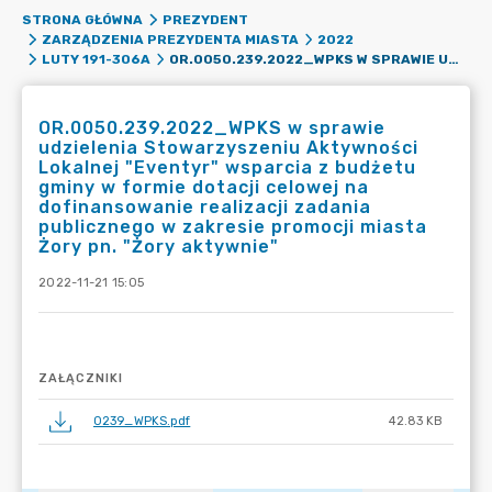
STRONA GŁÓWNA
PREZYDENT
ZARZĄDZENIA PREZYDENTA MIASTA
2022
OR.0050.239.2022_WPKS W SPRAWIE UDZIELENIA STOWARZYSZENIU AKTYWNOŚCI LOKALNEJ "EVENTYR" WSPARCIA Z BUDŻETU GMINY W FORMIE DOTACJI CELOWEJ NA DOFINANSOWANIE REALIZACJI ZADANIA PUBLICZNEGO W ZAKRESIE PROMOCJI MIASTA ŻORY PN. "ŻORY AKTYWNIE"
LUTY 191-306A
OR.0050.239.2022_WPKS w sprawie
udzielenia Stowarzyszeniu Aktywności
Lokalnej "Eventyr" wsparcia z budżetu
gminy w formie dotacji celowej na
dofinansowanie realizacji zadania
publicznego w zakresie promocji miasta
Żory pn. "Żory aktywnie"
2022-11-21 15:05
ZAŁĄCZNIKI
0239_WPKS.pdf
42.83 KB