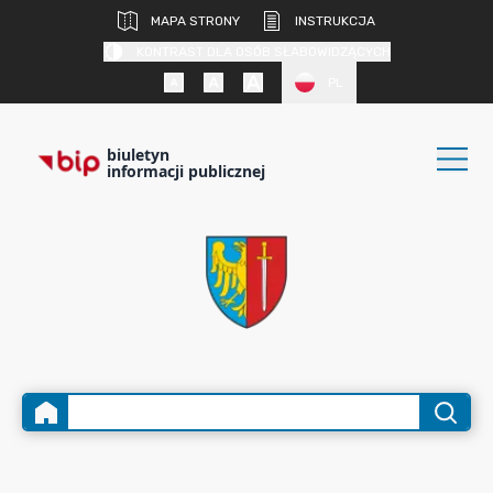
MAPA STRONY
INSTRUKCJA
KONTRAST DLA OSÓB SŁABOWIDZĄCYCH
PL
biuletyn
informacji publicznej