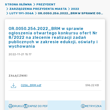
STRONA GŁÓWNA
PREZYDENT
ZARZĄDZENIA PREZYDENTA MIASTA
2022
OR.0050.256.2022_BRM W SPRAWIE OGŁOSZENIA OTWARTEGO KONKURSU OFERT NR 8/2022 NA ZLECENIE REALIZACJI ZADAŃ PUBLICZNYCH W ZAKRESIE EDUKCJI, OŚWIATY I WYCHOWANIA
LUTY 191-306A
OR.0050.256.2022_BRM w sprawie
ogłoszenia otwartego konkursu ofert Nr
8/2022 na zlecenie realizacji zadań
publicznych w zakresie edukcji, oświaty i
wychowania
2022-11-21 15:17
ZAŁĄCZNIKI
0256_BRM.pdf
596.22 KB
DRUKUJ
ZAPISZ DO PDF
METRYCZKA