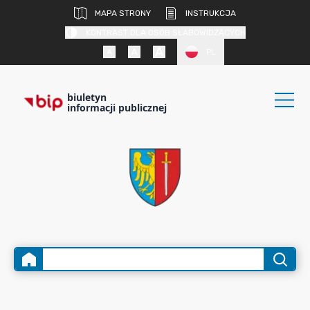
MAPA STRONY
INSTRUKCJA
KONTRAST DLA OSÓB SŁABOWIDZĄCYCH
PL
biuletyn
informacji publicznej