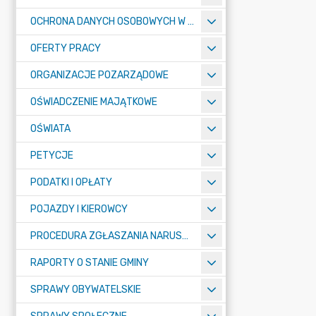
OCHRONA DANYCH OSOBOWYCH W URZĘDZIE MIASTA ŻORY - RODO
OFERTY PRACY
ORGANIZACJE POZARZĄDOWE
OŚWIADCZENIE MAJĄTKOWE
OŚWIATA
PETYCJE
PODATKI I OPŁATY
POJAZDY I KIEROWCY
PROCEDURA ZGŁASZANIA NARUSZEŃ PRAWA
RAPORTY O STANIE GMINY
SPRAWY OBYWATELSKIE