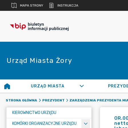
MAPA STRONY
INSTRUKCJA
biuletyn
informacji publicznej
Urząd Miasta Żory
URZĄD MIASTA
PREZYD
STRONA GŁÓWNA
PREZYDENT
ZARZĄDZENIA PREZYDENTA MI
KIEROWNICTWO URZĘDU
OR.00
nett
KOMÓRKI ORGANIZACYJNE URZĘDU