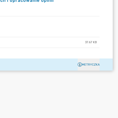
h i opracowanie opinii
37.67 KB
METRYCZKA