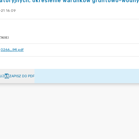
atoryjnych, określenie warunków gruntowo-wodnyc
-21 16:09
NIKI
0266_IMI.pdf
UJ
ZAPISZ DO PDF