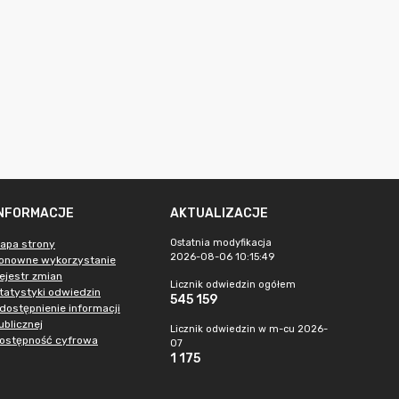
INFORMACJE
AKTUALIZACJE
Ostatnia modyfikacja
apa strony
2026-08-06 10:15:49
onowne wykorzystanie
ejestr zmian
Licznik odwiedzin ogółem
tatystyki odwiedzin
545 159
dostępnienie informacji
ublicznej
Licznik odwiedzin w m-cu 2026-
ostępność cyfrowa
07
1 175