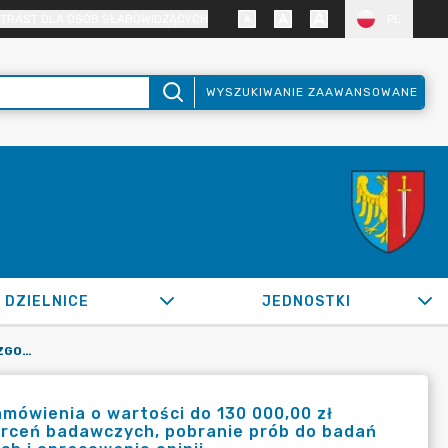
TRAST DLA OSÓB SŁABOWIDZĄCYCH
PL
WYSZUKIWANIE ZAAWANSOWANE
DZIELNICE
JEDNOSTKI
OR.0050.266.2022_IMI W SPRAWIE ZGODY NA UDZIELENIE ZAMÓWIENIA O WARTOŚCI DO 130 000,00 ZŁ NETTO I ZAWARCIE UMOWY NA WYKONANIE DODATKOWYCH WIERCEŃ BADAWCZYCH, POBRANIE PRÓB DO BADAŃ LABORATORYJNYCH, OKREŚLENIE WARUNKÓW GRUNTOWO-WODNYCH I OPRACOWANIE OPINII
mówienia o wartości do 130 000,00 zł
rceń badawczych, pobranie prób do badań