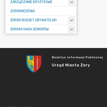
ZARZĄDZANIE KRYZYSOWE
ZGROMADZENIA
ŻORSKI BUDŻET OBYWATELSKI
ŻORSKA RADA SENIORÓW
Biuletyn Informacji Publicznej
Urząd Miasta Żory