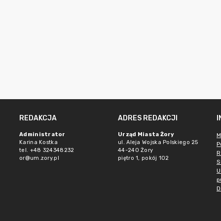
REDAKCJA
ADRES REDAKCJI
Administrator
Urząd Miasta Żory
M
Karina Kostka
ul. Aleja Wojska Polskiego 25
P
tel. +48 324348232
44-240 Żory
R
or@um.zory.pl
piętro 1, pokój 102
S
U
p
D