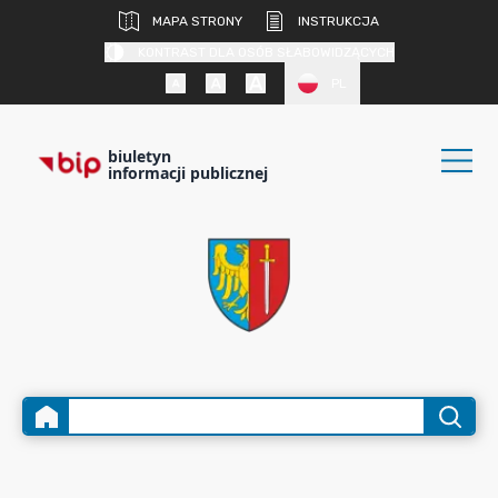
MAPA STRONY
INSTRUKCJA
KONTRAST DLA OSÓB SŁABOWIDZĄCYCH
PL
biuletyn
informacji publicznej