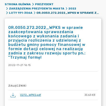
STRONA GŁÓWNA
PREZYDENT
ZARZĄDZENIA PREZYDENTA MIASTA
2022
OR.0050.272.2022_WPKS W SPRAWIE ZAAKCEPTOWANIA SPRAWOZDANIA KOŃCOWEGO Z WYKONANIA ZADANIA I PRZYJĘCIA ROZLICZENIA Z UDZIELONEJ Z BUDŻETU GMINY POMOCY FINANSOWEJ W FORMIE DOTACJI CELOWEJ NA REALIZACJĘ ZADNIA Z ZAKRESU ROZWOJU SPORTU PN.: "TRZYMAJ FORMĘ!
LUTY 191-306A
OR.0050.272.2022_WPKS w sprawie
zaakceptowania sprawozdania
końcowego z wykonania zadania i
przyjęcia rozliczenia z udzielonej z
budżetu gminy pomocy finansowej w
formie dotacji celowej na realizację
zadnia z zakresu rozwoju sportu pn.:
"Trzymaj formę!
2022-11-21 16:15
ZAŁĄCZNIKI
0272_WPKS.pdf
33.63 KB