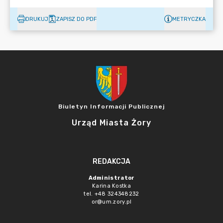
DRUKUJ
ZAPISZ DO PDF
METRYCZKA
Biuletyn Informacji Publicznej
Urząd Miasta Żory
REDAKCJA
Administrator
Karina Kostka
tel. +48 324348232
or@um.zory.pl