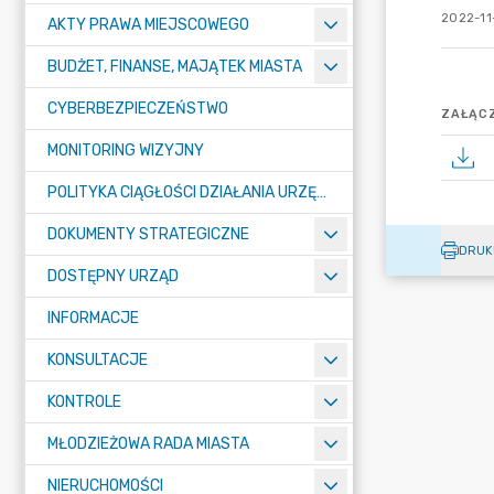
2022-11
AKTY PRAWA MIEJSCOWEGO
BUDŻET, FINANSE, MAJĄTEK MIASTA
CYBERBEZPIECZEŃSTWO
ZAŁĄCZ
MONITORING WIZYJNY
POLITYKA CIĄGŁOŚCI DZIAŁANIA URZĘDU MIASTA ŻORY
DOKUMENTY STRATEGICZNE
DRUK
DOSTĘPNY URZĄD
INFORMACJE
KONSULTACJE
KONTROLE
MŁODZIEŻOWA RADA MIASTA
NIERUCHOMOŚCI