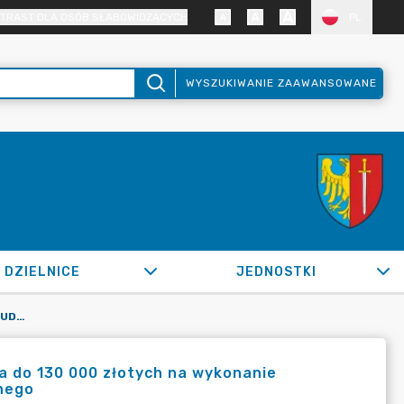
TRAST DLA OSÓB SŁABOWIDZĄCYCH
PL
WYSZUKIWANIE ZAAWANSOWANE
DZIELNICE
JEDNOSTKI
OR.0050.277.2022_ZKG W SPRAWIE UDZIELENIA ZAMÓWIENIA DO 130 000 ZŁOTYCH NA WYKONANIE UZUPEŁNIAJĄCEGO PROJEKTU PRZEBUDOWY ZŁĄCZA ELEKTRYCZNEGO
a do 130 000 złotych na wykonanie
nego