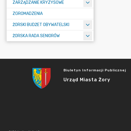
ZARZĄDZANIE KRYZYSOWE
ZGROMADZENIA
ŻORSKI BUDŻET OBYWATELSKI
ŻORSKA RADA SENIORÓW
Biuletyn Informacji Publicznej
Urząd Miasta Żory