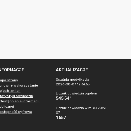
INFORMACJE
AKTUALIZACJE
Ostatnia modyfikacja
apa strony
2026-08-07 12:34:55
onowne wykorzystanie
ejestr zmian
Licznik odwiedzin ogółem
tatystyki odwiedzin
545 541
dostępnienie informacji
ublicznej
Licznik odwiedzin w m-cu 2026-
ostępność cyfrowa
07
1 557