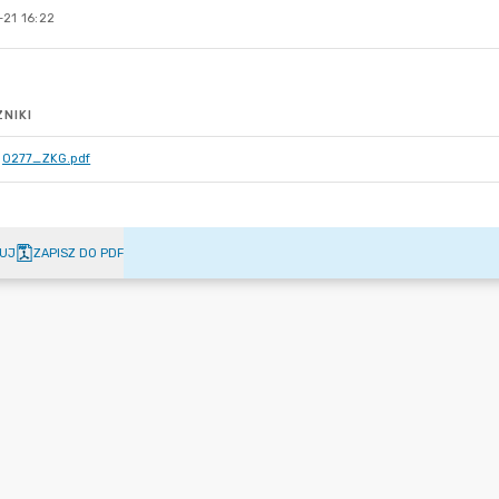
-21 16:22
NIKI
0277_ZKG.pdf
UJ
ZAPISZ DO PDF