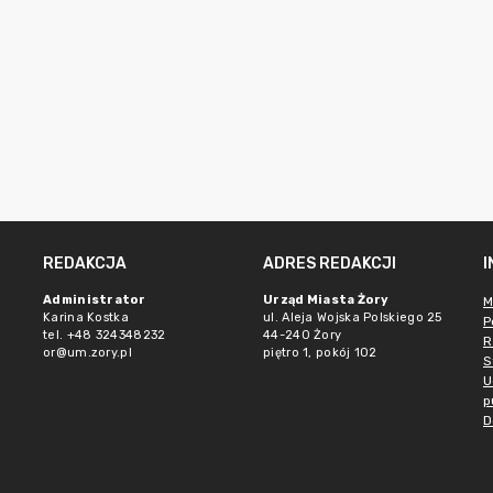
REDAKCJA
ADRES REDAKCJI
Administrator
Urząd Miasta Żory
M
Karina Kostka
ul. Aleja Wojska Polskiego 25
P
tel. +48 324348232
44-240 Żory
R
or@um.zory.pl
piętro 1, pokój 102
S
U
p
D