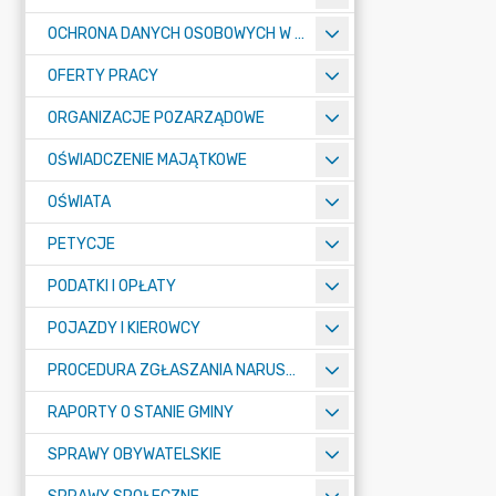
OCHRONA DANYCH OSOBOWYCH W URZĘDZIE MIASTA ŻORY - RODO
OFERTY PRACY
ORGANIZACJE POZARZĄDOWE
OŚWIADCZENIE MAJĄTKOWE
OŚWIATA
PETYCJE
PODATKI I OPŁATY
POJAZDY I KIEROWCY
PROCEDURA ZGŁASZANIA NARUSZEŃ PRAWA
RAPORTY O STANIE GMINY
SPRAWY OBYWATELSKIE