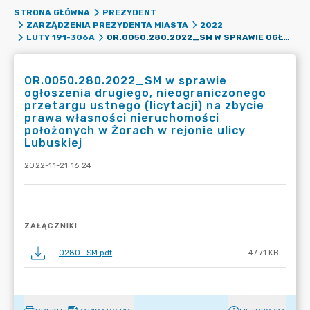
STRONA GŁÓWNA
PREZYDENT
ZARZĄDZENIA PREZYDENTA MIASTA
2022
OR.0050.280.2022_SM W SPRAWIE OGŁOSZENIA DRUGIEGO, NIEOGRANICZONEGO PRZETARGU USTNEGO (LICYTACJI) NA ZBYCIE PRAWA WŁASNOŚCI NIERUCHOMOŚCI POŁOŻONYCH W ŻORACH W REJONIE ULICY LUBUSKIEJ
LUTY 191-306A
OR.0050.280.2022_SM w sprawie
ogłoszenia drugiego, nieograniczonego
przetargu ustnego (licytacji) na zbycie
prawa własności nieruchomości
położonych w Żorach w rejonie ulicy
Lubuskiej
2022-11-21 16:24
ZAŁĄCZNIKI
0280_SM.pdf
47.71 KB