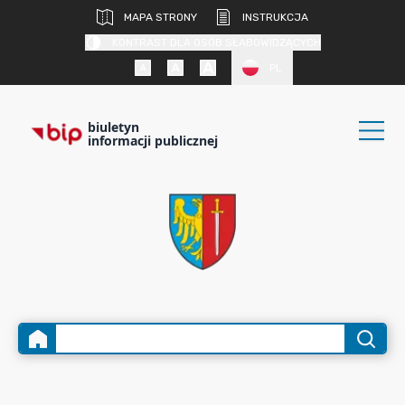
MAPA STRONY
INSTRUKCJA
KONTRAST DLA OSÓB SŁABOWIDZĄCYCH
PL
biuletyn
informacji publicznej