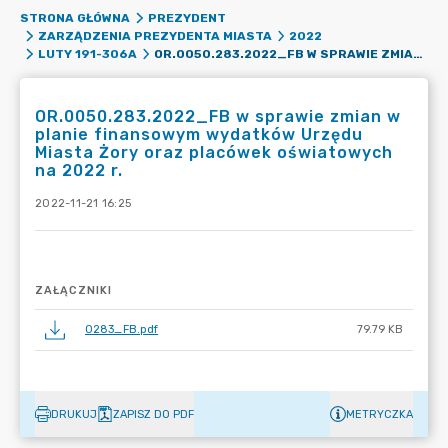
STRONA GŁÓWNA
PREZYDENT
ZARZĄDZENIA PREZYDENTA MIASTA
2022
OR.0050.283.2022_FB W SPRAWIE ZMIAN W PLANIE FINANSOWYM WYDATKÓW URZĘDU MIASTA ŻORY ORAZ PLACÓWEK OŚWIATOWYCH NA 2022 R.
LUTY 191-306A
OR.0050.283.2022_FB w sprawie zmian w
planie finansowym wydatków Urzędu
Miasta Żory oraz placówek oświatowych
na 2022 r.
2022-11-21 16:25
ZAŁĄCZNIKI
0283_FB.pdf
79.79 KB
DRUKUJ
ZAPISZ DO PDF
METRYCZKA