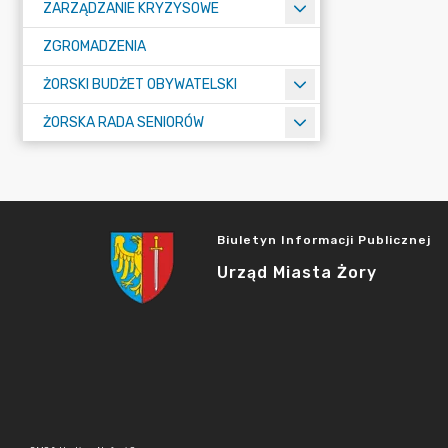
ZARZĄDZANIE KRYZYSOWE
ZGROMADZENIA
ŻORSKI BUDŻET OBYWATELSKI
ŻORSKA RADA SENIORÓW
Biuletyn Informacji Publicznej
Urząd Miasta Żory