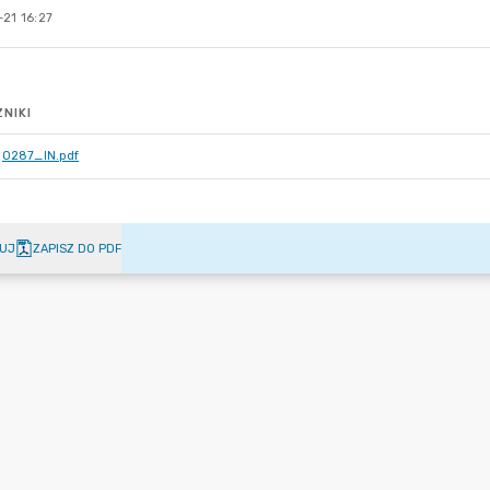
21 16:27
NIKI
0287_IN.pdf
UJ
ZAPISZ DO PDF