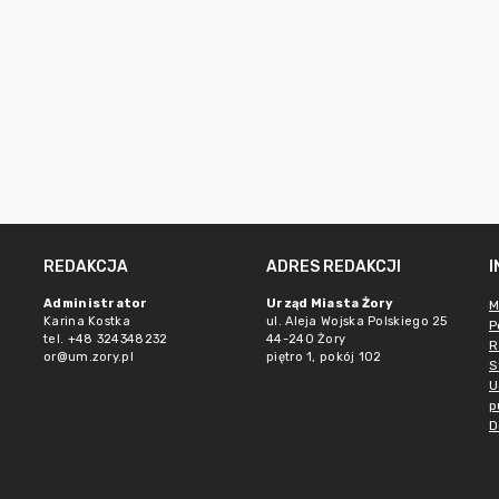
REDAKCJA
ADRES REDAKCJI
Administrator
Urząd Miasta Żory
M
Karina Kostka
ul. Aleja Wojska Polskiego 25
P
tel. +48 324348232
44-240 Żory
R
or@um.zory.pl
piętro 1, pokój 102
S
U
p
D