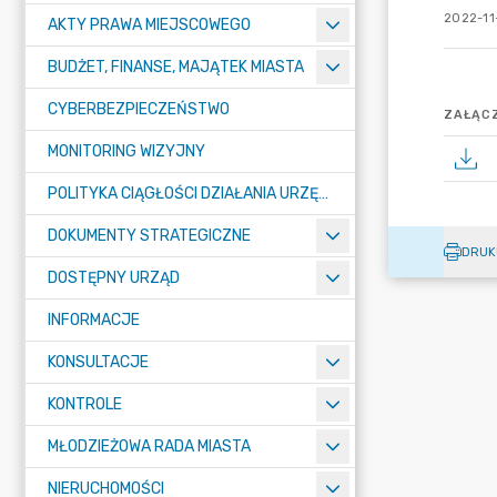
2022-11-
AKTY PRAWA MIEJSCOWEGO
BUDŻET, FINANSE, MAJĄTEK MIASTA
CYBERBEZPIECZEŃSTWO
ZAŁĄCZ
MONITORING WIZYJNY
POLITYKA CIĄGŁOŚCI DZIAŁANIA URZĘDU MIASTA ŻORY
DOKUMENTY STRATEGICZNE
DRUK
DOSTĘPNY URZĄD
INFORMACJE
KONSULTACJE
KONTROLE
MŁODZIEŻOWA RADA MIASTA
NIERUCHOMOŚCI