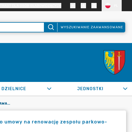
TRAST DLA OSÓB SŁABOWIDZĄCYCH
PL
WYSZUKIWANIE ZAAWANSOWANE
DZIELNICE
JEDNOSTKI
OR.0050.287.2022_IN W SPRAWIE ZAWARCIA ANEKSU NR 4 DO UMOWY NA RENOWACJĘ ZESPOŁU PARKOWO-PAŁACOWEGO W ŻORACH - BARANOWICACH-ETAP I
do umowy na renowację zespołu parkowo-