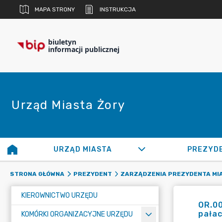
MAPA STRONY
INSTRUKCJA
biuletyn
informacji publicznej
Urząd Miasta Żory
URZĄD MIASTA
PREZYD
STRONA GŁÓWNA
PREZYDENT
ZARZĄDZENIA PREZYDENTA MI
KIEROWNICTWO URZĘDU
OR.0
pała
KOMÓRKI ORGANIZACYJNE URZĘDU