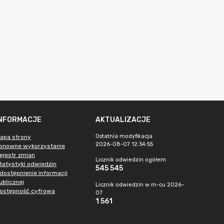
INFORMACJE
AKTUALIZACJE
Ostatnia modyfikacja
apa strony
2026-08-07 12:34:55
onowne wykorzystanie
ejestr zmian
Licznik odwiedzin ogółem
tatystyki odwiedzin
545 545
dostępnienie informacji
ublicznej
Licznik odwiedzin w m-cu 2026-
ostępność cyfrowa
07
1 561