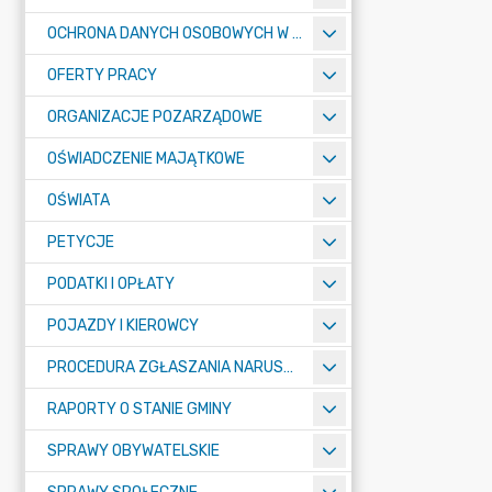
OCHRONA DANYCH OSOBOWYCH W URZĘDZIE MIASTA ŻORY - RODO
OFERTY PRACY
ORGANIZACJE POZARZĄDOWE
OŚWIADCZENIE MAJĄTKOWE
OŚWIATA
PETYCJE
PODATKI I OPŁATY
POJAZDY I KIEROWCY
PROCEDURA ZGŁASZANIA NARUSZEŃ PRAWA
RAPORTY O STANIE GMINY
SPRAWY OBYWATELSKIE