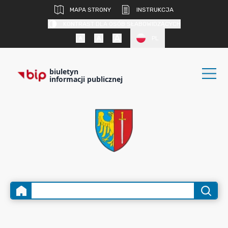
MAPA STRONY
INSTRUKCJA
KONTRAST DLA OSÓB SŁABOWIDZĄCYCH
PL
biuletyn
informacji publicznej