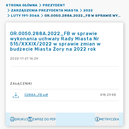
STRONA GŁÓWNA
PREZYDENT
ZARZĄDZENIA PREZYDENTA MIASTA
2022
OR.0050.288A.2022_FB W SPRAWIE WYKONANIA UCHWAŁY RADY MIASTA NR 515/XXXIX/2022 W SPRAWIE ZMIAN W BUDŻECIE MIASTA ŻORY NA 2022 ROK
LUTY 191-306A
OR.0050.288A.2022_FB w sprawie
wykonania uchwały Rady Miasta Nr
515/XXXIX/2022 w sprawie zmian w
budżecie Miasta Żory na 2022 rok
2022-11-21 16:29
ZAŁĄCZNIKI
0288A_FB.pdf
418.29 KB
DRUKUJ
ZAPISZ DO PDF
METRYCZKA