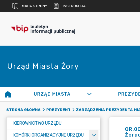
MAPA STRONY
INSTRUKCJA
biuletyn
informacji publicznej
Urząd Miasta Żory
URZĄD MIASTA
PREZYD
STRONA GŁÓWNA
PREZYDENT
ZARZĄDZENIA PREZYDENTA MI
KIEROWNICTWO URZĘDU
OR.0
Żora
KOMÓRKI ORGANIZACYJNE URZĘDU