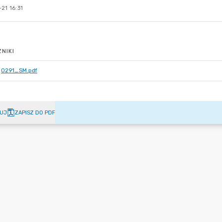
21 16:31
NIKI
0291_SM.pdf
UJ
ZAPISZ DO PDF