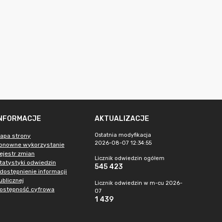
INFORMACJE
AKTUALIZACJE
Ostatnia modyfikacja
apa strony
2026-08-07 12:34:55
onowne wykorzystanie
ejestr zmian
Licznik odwiedzin ogółem
tatystyki odwiedzin
545 423
dostępnienie informacji
ublicznej
Licznik odwiedzin w m-cu 2026-
ostępność cyfrowa
07
1 439