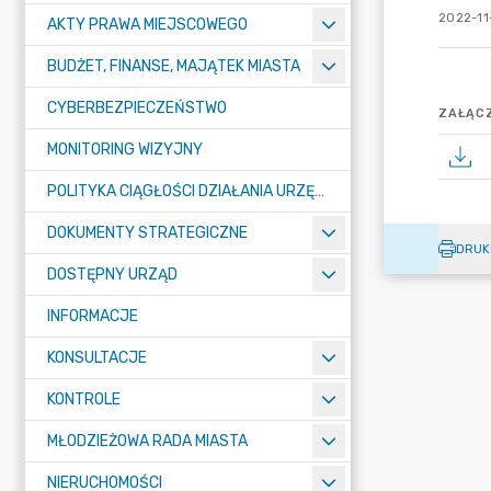
2022-11-
AKTY PRAWA MIEJSCOWEGO
BUDŻET, FINANSE, MAJĄTEK MIASTA
CYBERBEZPIECZEŃSTWO
ZAŁĄCZ
MONITORING WIZYJNY
POLITYKA CIĄGŁOŚCI DZIAŁANIA URZĘDU MIASTA ŻORY
DOKUMENTY STRATEGICZNE
DRUK
DOSTĘPNY URZĄD
INFORMACJE
KONSULTACJE
KONTROLE
MŁODZIEŻOWA RADA MIASTA
NIERUCHOMOŚCI