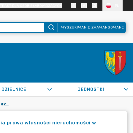
TRAST DLA OSÓB SŁABOWIDZĄCYCH
PL
WYSZUKIWANIE ZAAWANSOWANE
DZIELNICE
JEDNOSTKI
OR.0050.291.2022_SM W SPRAWIE PRZEZNACZENIA DO ZBYCIA PRAWA WŁASNOŚCI NIERUCHOMOŚCI W ŻORACH
ia prawa własności nieruchomości w