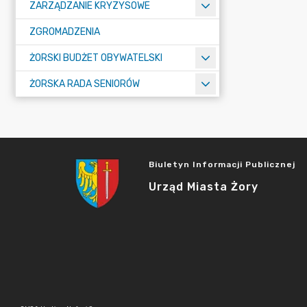
ZARZĄDZANIE KRYZYSOWE
ZGROMADZENIA
ŻORSKI BUDŻET OBYWATELSKI
ŻORSKA RADA SENIORÓW
Biuletyn Informacji Publicznej
Urząd Miasta Żory