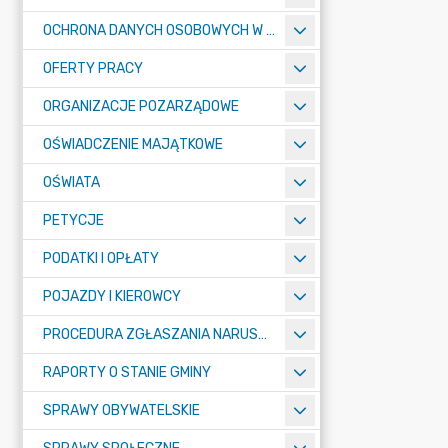
OCHRONA DANYCH OSOBOWYCH W URZĘDZIE MIASTA ŻORY - RODO
OFERTY PRACY
ORGANIZACJE POZARZĄDOWE
OŚWIADCZENIE MAJĄTKOWE
OŚWIATA
PETYCJE
PODATKI I OPŁATY
POJAZDY I KIEROWCY
PROCEDURA ZGŁASZANIA NARUSZEŃ PRAWA
RAPORTY O STANIE GMINY
SPRAWY OBYWATELSKIE