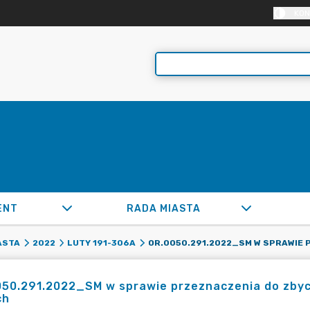
KON
ENT
RADA MIASTA
ASTA
2022
LUTY 191-306A
050.291.2022_SM w sprawie przeznaczenia do zbyc
ch