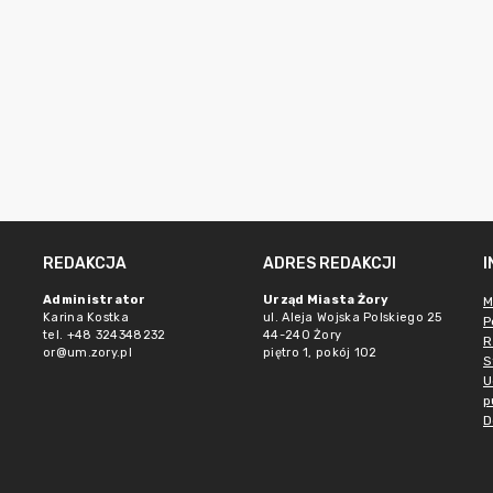
REDAKCJA
ADRES REDAKCJI
Administrator
Urząd Miasta Żory
M
Karina Kostka
ul. Aleja Wojska Polskiego 25
P
tel. +48 324348232
44-240 Żory
R
or@um.zory.pl
piętro 1, pokój 102
S
U
p
D