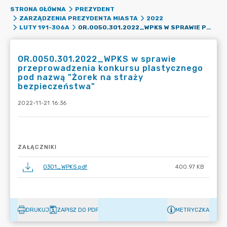
STRONA GŁÓWNA
PREZYDENT
ZARZĄDZENIA PREZYDENTA MIASTA
2022
OR.0050.301.2022_WPKS W SPRAWIE PRZEPROWADZENIA KONKURSU PLASTYCZNEGO POD NAZWĄ "ŻOREK NA STRAŻY BEZPIECZEŃSTWA"
LUTY 191-306A
OR.0050.301.2022_WPKS w sprawie
przeprowadzenia konkursu plastycznego
pod nazwą "Żorek na straży
bezpieczeństwa"
2022-11-21 16:36
ZAŁĄCZNIKI
0301_WPKS.pdf
400.97 KB
DRUKUJ
ZAPISZ DO PDF
METRYCZKA