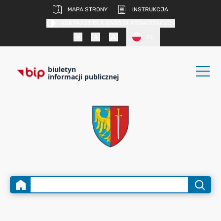
MAPA STRONY
INSTRUKCJA
KONTRAST DLA OSÓB SŁABOWIDZĄCYCH
PL
biuletyn
informacji publicznej