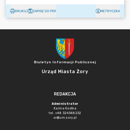
DRUKUJ
ZAPISZ DO PDF
METRYCZKA
Biuletyn Informacji Publicznej
Urząd Miasta Żory
REDAKCJA
Administrator
Karina Kostka
tel. +48 324348232
or@um.zory.pl