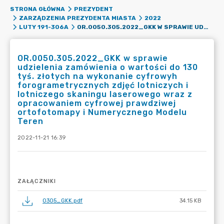
STRONA GŁÓWNA
PREZYDENT
ZARZĄDZENIA PREZYDENTA MIASTA
2022
OR.0050.305.2022_GKK W SPRAWIE UDZIELENIA ZAMÓWIENIA O WARTOŚCI DO 130 TYŚ. ZŁOTYCH NA WYKONANIE CYFROWYH FOROGRAMETRYCZNYCH ZDJĘĆ LOTNICZYCH I LOTNICZEGO SKANINGU LASEROWEGO WRAZ Z OPRACOWANIEM CYFROWEJ PRAWDZIWEJ ORTOFOTOMAPY I NUMERYCZNEGO MODELU TEREN
LUTY 191-306A
OR.0050.305.2022_GKK w sprawie
udzielenia zamówienia o wartości do 130
tyś. złotych na wykonanie cyfrowyh
forogrametrycznych zdjęć lotniczych i
lotniczego skaningu laserowego wraz z
opracowaniem cyfrowej prawdziwej
ortofotomapy i Numerycznego Modelu
Teren
2022-11-21 16:39
ZAŁĄCZNIKI
0305_GKK.pdf
34.15 KB