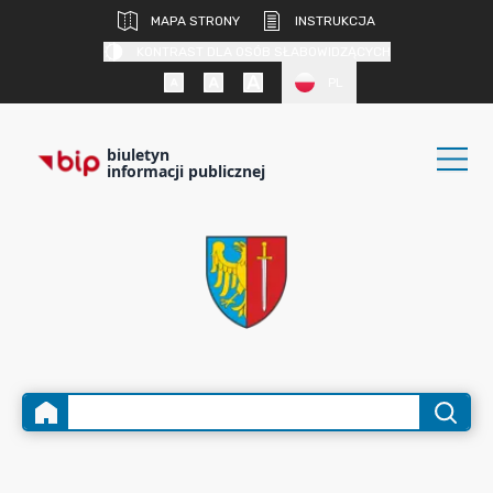
MAPA STRONY
INSTRUKCJA
KONTRAST DLA OSÓB SŁABOWIDZĄCYCH
PL
biuletyn
informacji publicznej