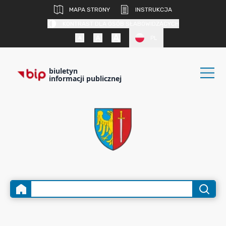
MAPA STRONY
INSTRUKCJA
KONTRAST DLA OSÓB SŁABOWIDZĄCYCH
PL
biuletyn
informacji publicznej