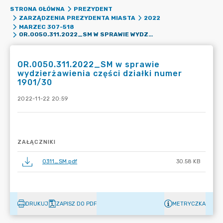
STRONA GŁÓWNA
PREZYDENT
ZARZĄDZENIA PREZYDENTA MIASTA
2022
MARZEC 307-518
OR.0050.311.2022_SM W SPRAWIE WYDZIERŻAWIENIA CZĘŚCI DZIAŁKI NUMER 1901/30
OR.0050.311.2022_SM w sprawie
wydzierżawienia części działki numer
1901/30
2022-11-22 20:59
ZAŁĄCZNIKI
0311_SM.pdf
30.58 KB
DRUKUJ
ZAPISZ DO PDF
METRYCZKA