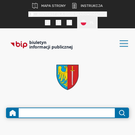
MAPA STRONY
INSTRUKCJA
KONTRAST DLA OSÓB SŁABOWIDZĄCYCH
PL
biuletyn
informacji publicznej