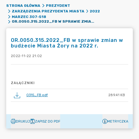
STRONA GŁÓWNA
PREZYDENT
ZARZĄDZENIA PREZYDENTA MIASTA
2022
MARZEC 307-518
OR.0050.315.2022_FB W SPRAWIE ZMIAN W BUDŻECIE MIASTA ŻORY NA 2022 R.
OR.0050.315.2022_FB w sprawie zmian w
budżecie Miasta Żory na 2022 r.
2022-11-22 21:02
ZAŁĄCZNIKI
0315_FB.pdf
289.41 KB
DRUKUJ
ZAPISZ DO PDF
METRYCZKA