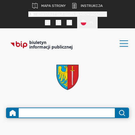
MAPA STRONY
INSTRUKCJA
KONTRAST DLA OSÓB SŁABOWIDZĄCYCH
PL
biuletyn
informacji publicznej