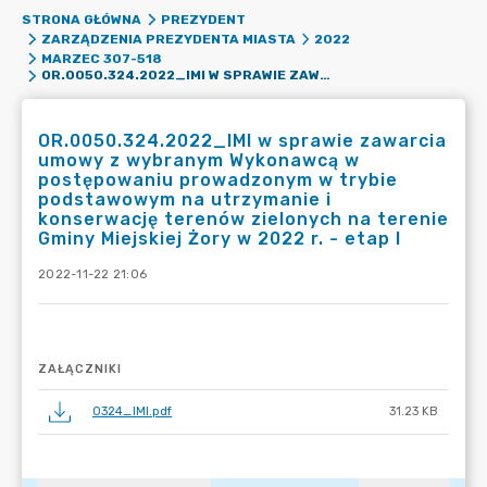
STRONA GŁÓWNA
PREZYDENT
ZARZĄDZENIA PREZYDENTA MIASTA
2022
MARZEC 307-518
OR.0050.324.2022_IMI W SPRAWIE ZAWARCIA UMOWY Z WYBRANYM WYKONAWCĄ W POSTĘPOWANIU PROWADZONYM W TRYBIE PODSTAWOWYM NA UTRZYMANIE I KONSERWACJĘ TERENÓW ZIELONYCH NA TERENIE GMINY MIEJSKIEJ ŻORY W 2022 R. - ETAP I
OR.0050.324.2022_IMI w sprawie zawarcia
umowy z wybranym Wykonawcą w
postępowaniu prowadzonym w trybie
podstawowym na utrzymanie i
konserwację terenów zielonych na terenie
Gminy Miejskiej Żory w 2022 r. - etap I
2022-11-22 21:06
ZAŁĄCZNIKI
0324_IMI.pdf
31.23 KB