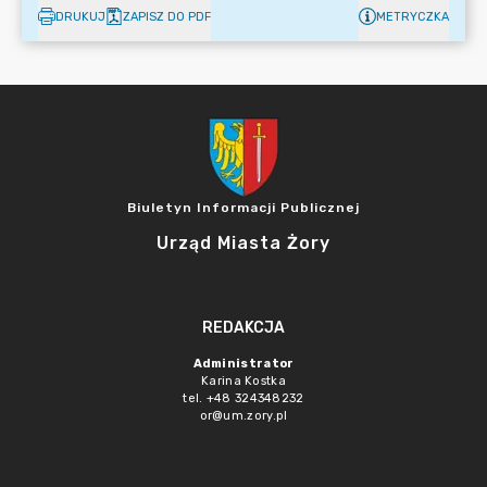
DRUKUJ
ZAPISZ DO PDF
METRYCZKA
Biuletyn Informacji Publicznej
Urząd Miasta Żory
REDAKCJA
Administrator
Karina Kostka
tel. +48 324348232
or@um.zory.pl