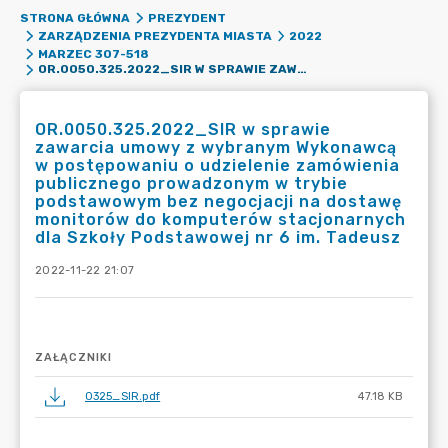
STRONA GŁÓWNA
PREZYDENT
ZARZĄDZENIA PREZYDENTA MIASTA
2022
MARZEC 307-518
OR.0050.325.2022_SIR W SPRAWIE ZAWARCIA UMOWY Z WYBRANYM WYKONAWCĄ W POSTĘPOWANIU O UDZIELENIE ZAMÓWIENIA PUBLICZNEGO PROWADZONYM W TRYBIE PODSTAWOWYM BEZ NEGOCJACJI NA DOSTAWĘ MONITORÓW DO KOMPUTERÓW STACJONARNYCH DLA SZKOŁY PODSTAWOWEJ NR 6 IM. TADEUSZ
OR.0050.325.2022_SIR w sprawie
zawarcia umowy z wybranym Wykonawcą
w postępowaniu o udzielenie zamówienia
publicznego prowadzonym w trybie
podstawowym bez negocjacji na dostawę
monitorów do komputerów stacjonarnych
dla Szkoły Podstawowej nr 6 im. Tadeusz
2022-11-22 21:07
ZAŁĄCZNIKI
0325_SIR.pdf
47.18 KB