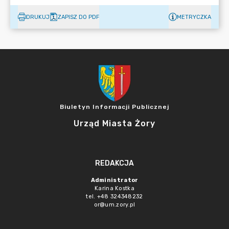
DRUKUJ
ZAPISZ DO PDF
METRYCZKA
Biuletyn Informacji Publicznej
Urząd Miasta Żory
REDAKCJA
Administrator
Karina Kostka
tel. +48 324348232
or@um.zory.pl