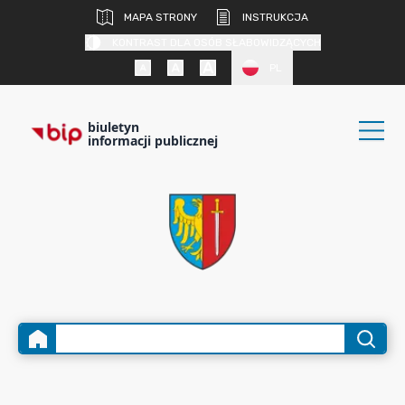
MAPA STRONY
INSTRUKCJA
KONTRAST DLA OSÓB SŁABOWIDZĄCYCH
PL
biuletyn
informacji publicznej