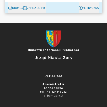
DRUKUJ
ZAPISZ DO PDF
METRYCZKA
Biuletyn Informacji Publicznej
Urząd Miasta Żory
REDAKCJA
Administrator
Karina Kostka
tel. +48 324348232
or@um.zory.pl