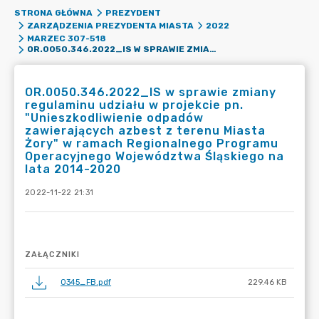
STRONA GŁÓWNA
PREZYDENT
ZARZĄDZENIA PREZYDENTA MIASTA
2022
MARZEC 307-518
OR.0050.346.2022_IS W SPRAWIE ZMIANY REGULAMINU UDZIAŁU W PROJEKCIE PN. "UNIESZKODLIWIENIE ODPADÓW ZAWIERAJĄCYCH AZBEST Z TERENU MIASTA ŻORY" W RAMACH REGIONALNEGO PROGRAMU OPERACYJNEGO WOJEWÓDZTWA ŚLĄSKIEGO NA LATA 2014-2020
OR.0050.346.2022_IS w sprawie zmiany
regulaminu udziału w projekcie pn.
"Unieszkodliwienie odpadów
zawierających azbest z terenu Miasta
Żory" w ramach Regionalnego Programu
Operacyjnego Województwa Śląskiego na
lata 2014-2020
2022-11-22 21:31
ZAŁĄCZNIKI
0345_FB.pdf
229.46 KB