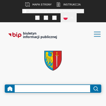
MAPA STRONY
INSTRUKCJA
KONTRAST DLA OSÓB SŁABOWIDZĄCYCH
PL
biuletyn
informacji publicznej