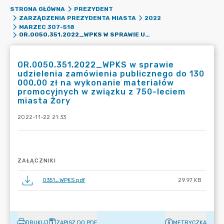
STRONA GŁÓWNA
PREZYDENT
ZARZĄDZENIA PREZYDENTA MIASTA
2022
MARZEC 307-518
OR.0050.351.2022_WPKS W SPRAWIE UDZIELENIA ZAMÓWIENIA PUBLICZNEGO DO 130 000,00 ZŁ NA WYKONANIE MATERIAŁÓW PROMOCYJNYCH W ZWIĄZKU Z 750-LECIEM MIASTA ŻORY
OR.0050.351.2022_WPKS w sprawie
udzielenia zamówienia publicznego do 130
000,00 zł na wykonanie materiałów
promocyjnych w związku z 750-leciem
miasta Żory
2022-11-22 21:33
ZAŁĄCZNIKI
0351_WPKS.pdf
29.97 KB
DRUKUJ
ZAPISZ DO PDF
METRYCZKA