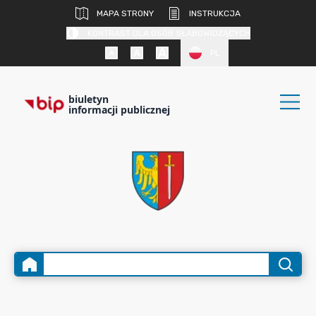
MAPA STRONY
INSTRUKCJA
KONTRAST DLA OSÓB SŁABOWIDZĄCYCH
PL
biuletyn
informacji publicznej