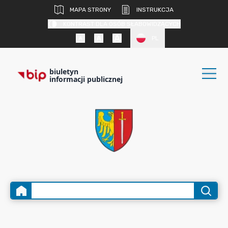
MAPA STRONY
INSTRUKCJA
KONTRAST DLA OSÓB SŁABOWIDZĄCYCH
PL
biuletyn
informacji publicznej