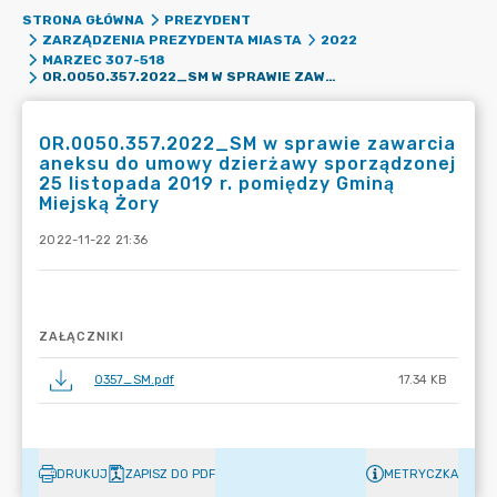
STRONA GŁÓWNA
PREZYDENT
ZARZĄDZENIA PREZYDENTA MIASTA
2022
MARZEC 307-518
OR.0050.357.2022_SM W SPRAWIE ZAWARCIA ANEKSU DO UMOWY DZIERŻAWY SPORZĄDZONEJ 25 LISTOPADA 2019 R. POMIĘDZY GMINĄ MIEJSKĄ ŻORY
OR.0050.357.2022_SM w sprawie zawarcia
aneksu do umowy dzierżawy sporządzonej
25 listopada 2019 r. pomiędzy Gminą
Miejską Żory
2022-11-22 21:36
ZAŁĄCZNIKI
0357_SM.pdf
17.34 KB
DRUKUJ
ZAPISZ DO PDF
METRYCZKA