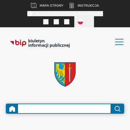
MAPA STRONY
INSTRUKCJA
KONTRAST DLA OSÓB SŁABOWIDZĄCYCH
PL
biuletyn
informacji publicznej