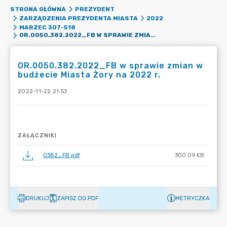
STRONA GŁÓWNA
PREZYDENT
ZARZĄDZENIA PREZYDENTA MIASTA
2022
MARZEC 307-518
OR.0050.382.2022_FB W SPRAWIE ZMIAN W BUDŻECIE MIASTA ŻORY NA 2022 R.
OR.0050.382.2022_FB w sprawie zmian w
budżecie Miasta Żory na 2022 r.
2022-11-22 21:53
ZAŁĄCZNIKI
0382_FB.pdf
300.09 KB
DRUKUJ
ZAPISZ DO PDF
METRYCZKA