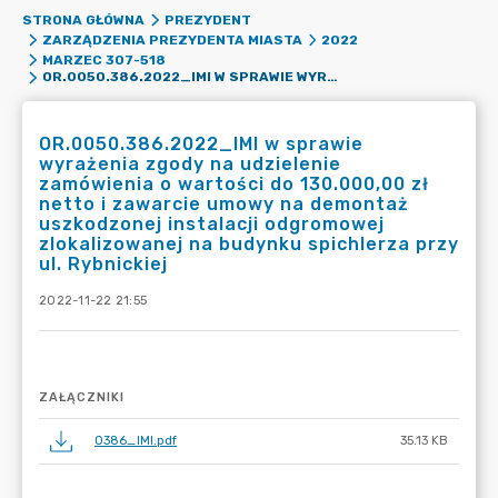
STRONA GŁÓWNA
PREZYDENT
ZARZĄDZENIA PREZYDENTA MIASTA
2022
MARZEC 307-518
OR.0050.386.2022_IMI W SPRAWIE WYRAŻENIA ZGODY NA UDZIELENIE ZAMÓWIENIA O WARTOŚCI DO 130.000,00 ZŁ NETTO I ZAWARCIE UMOWY NA DEMONTAŻ USZKODZONEJ INSTALACJI ODGROMOWEJ ZLOKALIZOWANEJ NA BUDYNKU SPICHLERZA PRZY UL. RYBNICKIEJ
OR.0050.386.2022_IMI w sprawie
wyrażenia zgody na udzielenie
zamówienia o wartości do 130.000,00 zł
netto i zawarcie umowy na demontaż
uszkodzonej instalacji odgromowej
zlokalizowanej na budynku spichlerza przy
ul. Rybnickiej
2022-11-22 21:55
ZAŁĄCZNIKI
0386_IMI.pdf
35.13 KB