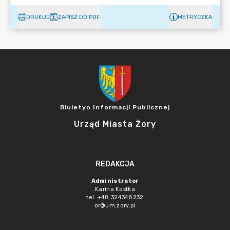
DRUKUJ
ZAPISZ DO PDF
METRYCZKA
Biuletyn Informacji Publicznej
Urząd Miasta Żory
REDAKCJA
Administrator
Karina Kostka
tel. +48 324348232
or@um.zory.pl