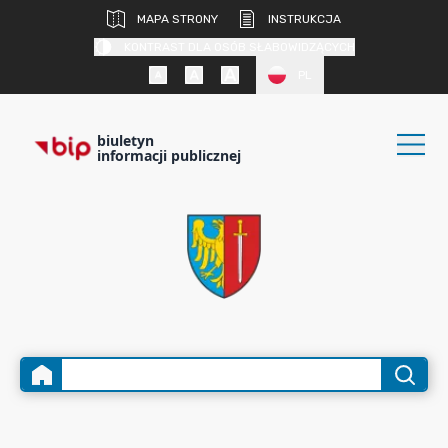
MAPA STRONY
INSTRUKCJA
KONTRAST DLA OSÓB SŁABOWIDZĄCYCH
PL
biuletyn
informacji publicznej