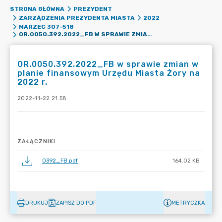
STRONA GŁÓWNA
PREZYDENT
ZARZĄDZENIA PREZYDENTA MIASTA
2022
MARZEC 307-518
OR.0050.392.2022_FB W SPRAWIE ZMIAN W PLANIE FINANSOWYM URZĘDU MIASTA ŻORY NA 2022 R.
OR.0050.392.2022_FB w sprawie zmian w
planie finansowym Urzędu Miasta Żory na
2022 r.
2022-11-22 21:58
ZAŁĄCZNIKI
0392_FB.pdf
164.02 KB
DRUKUJ
ZAPISZ DO PDF
METRYCZKA