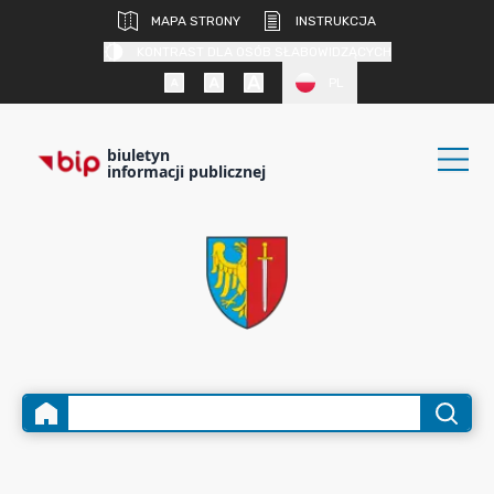
MAPA STRONY
INSTRUKCJA
KONTRAST DLA OSÓB SŁABOWIDZĄCYCH
PL
biuletyn
informacji publicznej