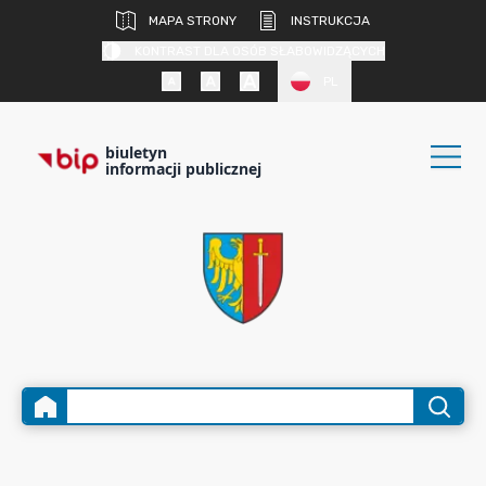
MAPA STRONY
INSTRUKCJA
KONTRAST DLA OSÓB SŁABOWIDZĄCYCH
PL
biuletyn
informacji publicznej