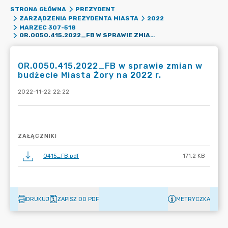
STRONA GŁÓWNA
PREZYDENT
ZARZĄDZENIA PREZYDENTA MIASTA
2022
MARZEC 307-518
OR.0050.415.2022_FB W SPRAWIE ZMIAN W BUDŻECIE MIASTA ŻORY NA 2022 R.
OR.0050.415.2022_FB w sprawie zmian w
budżecie Miasta Żory na 2022 r.
2022-11-22 22:22
ZAŁĄCZNIKI
0415_FB.pdf
171.2 KB
DRUKUJ
ZAPISZ DO PDF
METRYCZKA