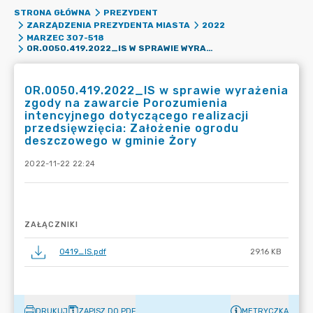
STRONA GŁÓWNA
PREZYDENT
ZARZĄDZENIA PREZYDENTA MIASTA
2022
MARZEC 307-518
OR.0050.419.2022_IS W SPRAWIE WYRAŻENIA ZGODY NA ZAWARCIE POROZUMIENIA INTENCYJNEGO DOTYCZĄCEGO REALIZACJI PRZEDSIĘWZIĘCIA: ZAŁOŻENIE OGRODU DESZCZOWEGO W GMINIE ŻORY
OR.0050.419.2022_IS w sprawie wyrażenia
zgody na zawarcie Porozumienia
intencyjnego dotyczącego realizacji
przedsięwzięcia: Założenie ogrodu
deszczowego w gminie Żory
2022-11-22 22:24
ZAŁĄCZNIKI
0419_IS.pdf
29.16 KB
DRUKUJ
ZAPISZ DO PDF
METRYCZKA