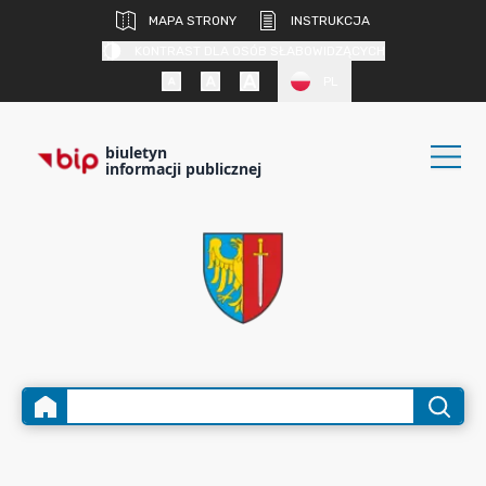
MAPA STRONY
INSTRUKCJA
KONTRAST DLA OSÓB SŁABOWIDZĄCYCH
PL
biuletyn
informacji publicznej