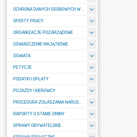
OCHRONA DANYCH OSOBOWYCH W URZĘDZIE MIASTA ŻORY - RODO
OFERTY PRACY
ORGANIZACJE POZARZĄDOWE
OŚWIADCZENIE MAJĄTKOWE
OŚWIATA
PETYCJE
PODATKI I OPŁATY
POJAZDY I KIEROWCY
PROCEDURA ZGŁASZANIA NARUSZEŃ PRAWA
RAPORTY O STANIE GMINY
SPRAWY OBYWATELSKIE