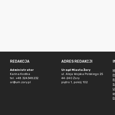
REDAKCJA
ADRES REDAKCJI
Administrator
Urząd Miasta Żory
M
Karina Kostka
ul. Aleja Wojska Polskiego 25
P
tel. +48 324348232
44-240 Żory
R
or@um.zory.pl
piętro 1, pokój 102
S
U
p
D