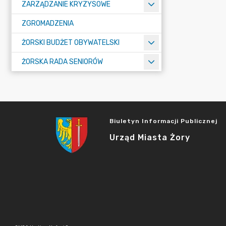
ZARZĄDZANIE KRYZYSOWE
ZGROMADZENIA
ŻORSKI BUDŻET OBYWATELSKI
ŻORSKA RADA SENIORÓW
Biuletyn Informacji Publicznej
Urząd Miasta Żory