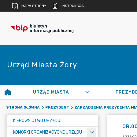
MAPA STRONY
INSTRUKCJA
biuletyn
informacji publicznej
Urząd Miasta Żory
URZĄD MIASTA
PREZYD
STRONA GŁÓWNA
PREZYDENT
ZARZĄDZENIA PREZYDENTA MI
KIEROWNICTWO URZĘDU
OR.00
KOMÓRKI ORGANIZACYJNE URZĘDU
2022-11