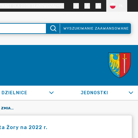
TRAST DLA OSÓB SŁABOWIDZĄCYCH
PL
WYSZUKIWANIE ZAAWANSOWANE
DZIELNICE
JEDNOSTKI
OR.0050.421.2022_FB W SPRAWIE ZMIAN W BUDŻECIE MIASTA ŻORY NA 2022 R.
a Żory na 2022 r.