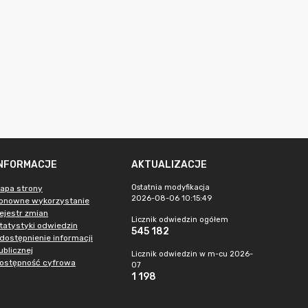
INFORMACJE
AKTUALIZACJE
Ostatnia modyfikacja
apa strony
2026-08-06 10:15:49
onowne wykorzystanie
ejestr zmian
Licznik odwiedzin ogółem
tatystyki odwiedzin
545 182
dostępnienie informacji
ublicznej
Licznik odwiedzin w m-cu 2026-
ostępność cyfrowa
07
1 198