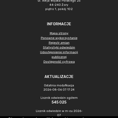
ul. Aleja Wojska Polskiego 25
44-240 Żory
piętro 1, pokój 102
INFORMACJE
Mapa strony
Ponowne wykorzystanie
Rejestr zmian
Statystyki odwiedzin
Udostępnienie informacji
publicznej
Dostępność cyfrowa
AKTUALIZACJE
Ostatnia modyfikacja
2026-08-06 07:17:24
Licznik odwiedzin ogółem
545 025
Licznik odwiedzin w m-cu 2026-
07