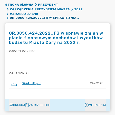
STRONA GŁÓWNA
PREZYDENT
ZARZĄDZENIA PREZYDENTA MIASTA
2022
MARZEC 307-518
OR.0050.424.2022_FB W SPRAWIE ZMIAN W PLANIE FINANSOWYM DOCHODÓW I WYDATKÓW BUDŻETU MIASTA ŻORY NA 2022 R.
OR.0050.424.2022_FB w sprawie zmian w
planie finansowym dochodów i wydatków
budżetu Miasta Żory na 2022 r.
2022-11-22 22:27
ZAŁĄCZNIKI
0424_FB.pdf
196.32 KB
DRUKUJ
ZAPISZ DO PDF
METRYCZKA