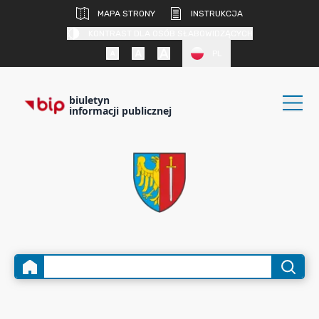
MAPA STRONY
INSTRUKCJA
KONTRAST DLA OSÓB SŁABOWIDZĄCYCH
PL
biuletyn
informacji publicznej