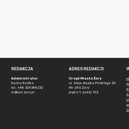
REDAKCJA
ADRES REDAKCJI
Administrator
Urząd Miasta Żory
M
Karina Kostka
ul. Aleja Wojska Polskiego 25
P
tel. +48 324348232
44-240 Żory
R
or@um.zory.pl
piętro 1, pokój 102
S
U
p
D