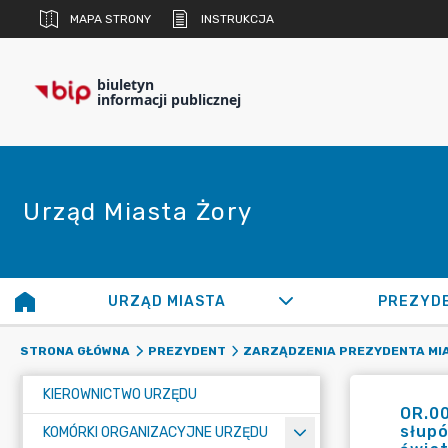
MAPA STRONY
INSTRUKCJA
biuletyn
informacji publicznej
Urząd Miasta Żory
URZĄD MIASTA
PREZYD
STRONA GŁÓWNA
PREZYDENT
ZARZĄDZENIA PREZYDENTA MI
KIEROWNICTWO URZĘDU
OR.00
słupó
KOMÓRKI ORGANIZACYJNE URZĘDU