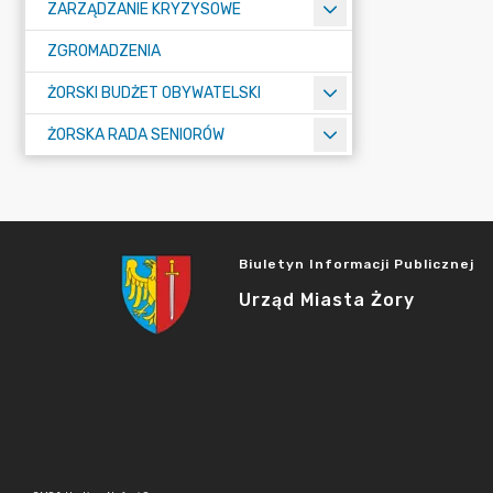
ZARZĄDZANIE KRYZYSOWE
ZGROMADZENIA
ŻORSKI BUDŻET OBYWATELSKI
ŻORSKA RADA SENIORÓW
Biuletyn Informacji Publicznej
Urząd Miasta Żory