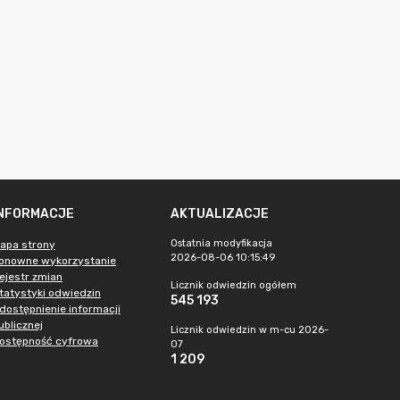
INFORMACJE
AKTUALIZACJE
Ostatnia modyfikacja
apa strony
2026-08-06 10:15:49
onowne wykorzystanie
ejestr zmian
Licznik odwiedzin ogółem
tatystyki odwiedzin
545 193
dostępnienie informacji
ublicznej
Licznik odwiedzin w m-cu 2026-
ostępność cyfrowa
07
1 209