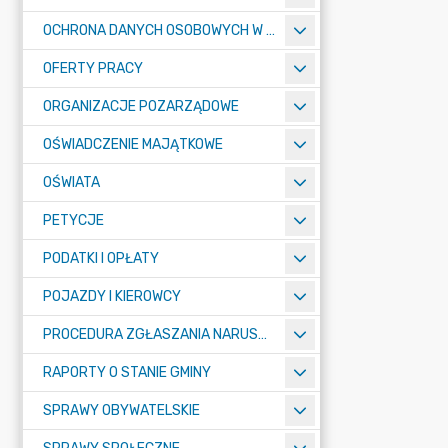
OCHRONA DANYCH OSOBOWYCH W URZĘDZIE MIASTA ŻORY - RODO
OFERTY PRACY
ORGANIZACJE POZARZĄDOWE
OŚWIADCZENIE MAJĄTKOWE
OŚWIATA
PETYCJE
PODATKI I OPŁATY
POJAZDY I KIEROWCY
PROCEDURA ZGŁASZANIA NARUSZEŃ PRAWA
RAPORTY O STANIE GMINY
SPRAWY OBYWATELSKIE