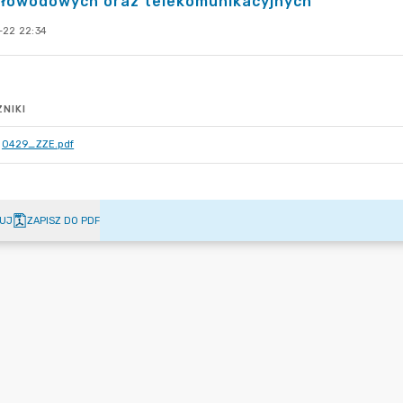
tłowodowych oraz telekomunikacyjnych
-22 22:34
NIKI
0429_ZZE.pdf
UJ
ZAPISZ DO PDF