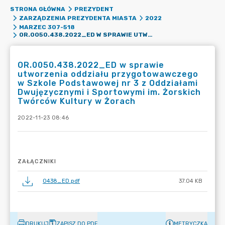
STRONA GŁÓWNA
PREZYDENT
ZARZĄDZENIA PREZYDENTA MIASTA
2022
MARZEC 307-518
OR.0050.438.2022_ED W SPRAWIE UTWORZENIA ODDZIAŁU PRZYGOTOWAWCZEGO W SZKOLE PODSTAWOWEJ NR 3 Z ODDZIAŁAMI DWUJĘZYCZNYMI I SPORTOWYMI IM. ŻORSKICH TWÓRCÓW KULTURY W ŻORACH
OR.0050.438.2022_ED w sprawie
utworzenia oddziału przygotowawczego
w Szkole Podstawowej nr 3 z Oddziałami
Dwujęzycznymi i Sportowymi im. Żorskich
Twórców Kultury w Żorach
2022-11-23 08:46
ZAŁĄCZNIKI
0438_ED.pdf
37.04 KB
DRUKUJ
ZAPISZ DO PDF
METRYCZKA