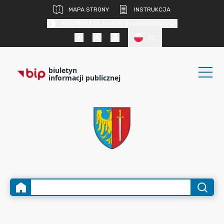
MAPA STRONY
INSTRUKCJA
KONTRAST DLA OSÓB SŁABOWIDZĄCYCH
PL
biuletyn
informacji publicznej