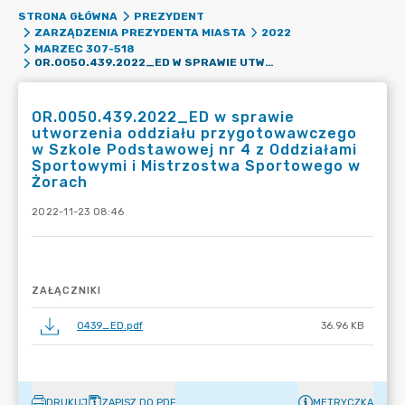
STRONA GŁÓWNA
PREZYDENT
ZARZĄDZENIA PREZYDENTA MIASTA
2022
MARZEC 307-518
OR.0050.439.2022_ED W SPRAWIE UTWORZENIA ODDZIAŁU PRZYGOTOWAWCZEGO W SZKOLE PODSTAWOWEJ NR 4 Z ODDZIAŁAMI SPORTOWYMI I MISTRZOSTWA SPORTOWEGO W ŻORACH
OR.0050.439.2022_ED w sprawie
utworzenia oddziału przygotowawczego
w Szkole Podstawowej nr 4 z Oddziałami
Sportowymi i Mistrzostwa Sportowego w
Żorach
2022-11-23 08:46
ZAŁĄCZNIKI
0439_ED.pdf
36.96 KB
DRUKUJ
ZAPISZ DO PDF
METRYCZKA