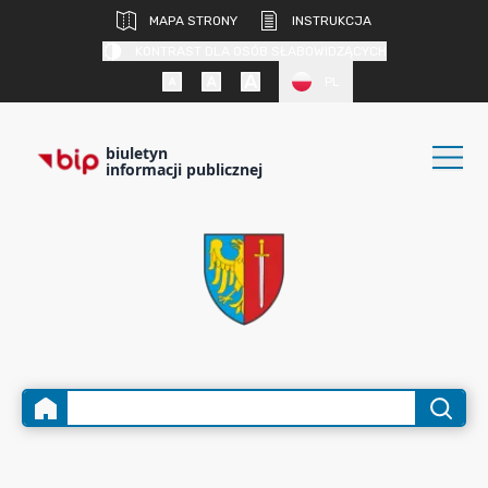
MAPA STRONY
INSTRUKCJA
KONTRAST DLA OSÓB SŁABOWIDZĄCYCH
PL
biuletyn
informacji publicznej