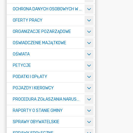
OCHRONA DANYCH OSOBOWYCH W URZĘDZIE MIASTA ŻORY - RODO
OFERTY PRACY
ORGANIZACJE POZARZĄDOWE
OŚWIADCZENIE MAJĄTKOWE
OŚWIATA
PETYCJE
PODATKI I OPŁATY
POJAZDY I KIEROWCY
PROCEDURA ZGŁASZANIA NARUSZEŃ PRAWA
RAPORTY O STANIE GMINY
SPRAWY OBYWATELSKIE