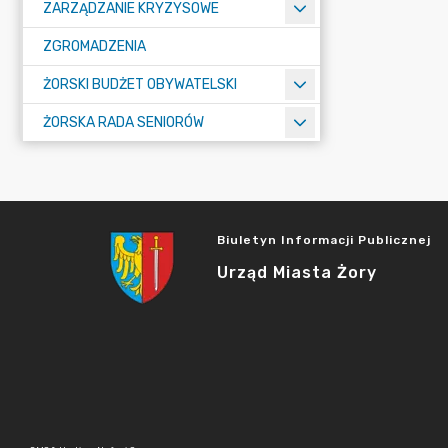
ZARZĄDZANIE KRYZYSOWE
ZGROMADZENIA
ŻORSKI BUDŻET OBYWATELSKI
ŻORSKA RADA SENIORÓW
Biuletyn Informacji Publicznej
Urząd Miasta Żory