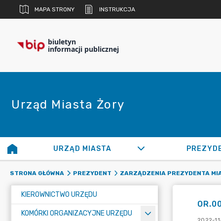
MAPA STRONY
INSTRUKCJA
biuletyn
informacji publicznej
Urząd Miasta Żory
URZĄD MIASTA
PREZYD
STRONA GŁÓWNA
PREZYDENT
ZARZĄDZENIA PREZYDENTA MI
KIEROWNICTWO URZĘDU
OR.0
KOMÓRKI ORGANIZACYJNE URZĘDU
2022-11