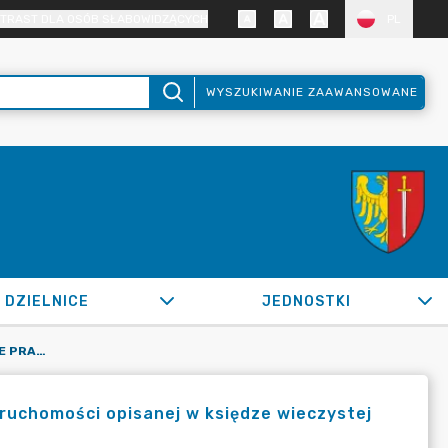
TRAST DLA OSÓB SŁABOWIDZĄCYCH
PL
WYSZUKIWANIE ZAAWANSOWANE
DZIELNICE
JEDNOSTKI
OR.0050.444.2022_SM W SPRAWIE PRAWA PIERWOKUPU NIERUCHOMOŚCI OPISANEJ W KSIĘDZE WIECZYSTEJ
uchomości opisanej w księdze wieczystej