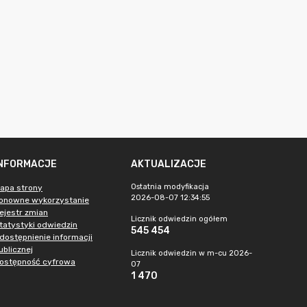
INFORMACJE
AKTUALIZACJE
Ostatnia modyfikacja
apa strony
2026-08-07 12:34:55
onowne wykorzystanie
ejestr zmian
Licznik odwiedzin ogółem
tatystyki odwiedzin
545 454
dostępnienie informacji
ublicznej
Licznik odwiedzin w m-cu 2026-
ostępność cyfrowa
07
1 470