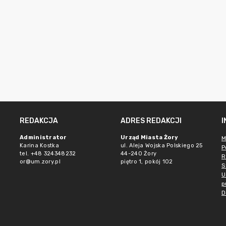
REDAKCJA
ADRES REDAKCJI
Administrator
Urząd Miasta Żory
M
Karina Kostka
ul. Aleja Wojska Polskiego 25
P
tel. +48 324348232
44-240 Żory
R
or@um.zory.pl
piętro 1, pokój 102
S
U
p
D