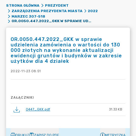
STRONA GŁÓWNA
PREZYDENT
ZARZĄDZENIA PREZYDENTA MIASTA
2022
MARZEC 307-518
OR.0050.447.2022_GKK W SPRAWIE UDZIELENIA ZAMÓWIENIA O WARTOŚCI DO 130 000 ZŁOTYCH NA WYKONANIE AKTUALIZACJI EWIDENCJI GRUNTÓW I BUDYNKÓW W ZAKRESIE UŻYTKÓW DLA 4 DZIAŁEK
OR.0050.447.2022_GKK w sprawie
udzielenia zamówienia o wartości do 130
000 złotych na wykonanie aktualizacji
ewidencji gruntów i budynków w zakresie
użytków dla 4 działek
2022-11-23 08:51
ZAŁĄCZNIKI
0447_GKK.pdf
31.33 KB
DRUKUJ
ZAPISZ DO PDF
METRYCZKA