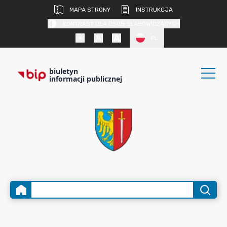
MAPA STRONY
INSTRUKCJA
KONTRAST DLA OSÓB SŁABOWIDZĄCYCH
PL
biuletyn
informacji publicznej