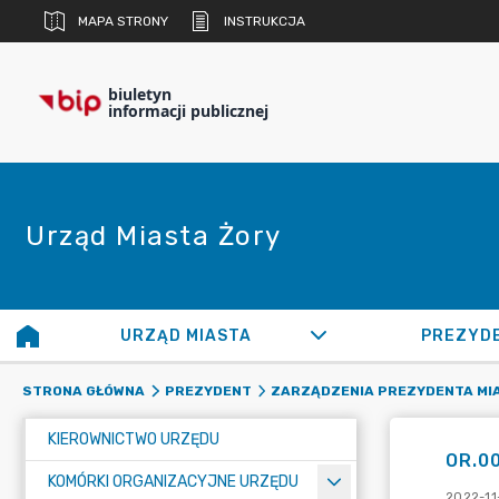
MAPA STRONY
INSTRUKCJA
biuletyn
informacji publicznej
Urząd Miasta Żory
URZĄD MIASTA
PREZYD
STRONA GŁÓWNA
PREZYDENT
ZARZĄDZENIA PREZYDENTA MI
KIEROWNICTWO URZĘDU
OR.00
KOMÓRKI ORGANIZACYJNE URZĘDU
2022-11