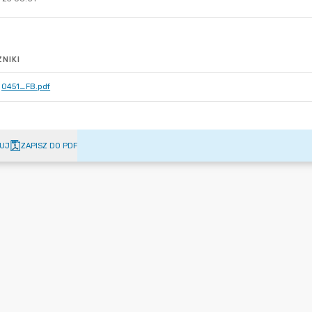
NIKI
0451_FB.pdf
UJ
ZAPISZ DO PDF