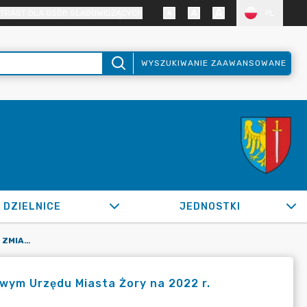
TRAST DLA OSÓB SŁABOWIDZĄCYCH
PL
WYSZUKIWANIE ZAAWANSOWANE
DZIELNICE
JEDNOSTKI
OR.0050.451.2022_FB W SPRAWIE ZMIAN W PLANIE FINANSOWYM URZĘDU MIASTA ŻORY NA 2022 R.
wym Urzędu Miasta Żory na 2022 r.