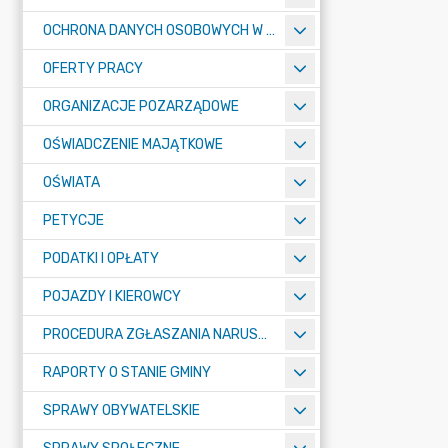
OCHRONA DANYCH OSOBOWYCH W URZĘDZIE MIASTA ŻORY - RODO
OFERTY PRACY
ORGANIZACJE POZARZĄDOWE
OŚWIADCZENIE MAJĄTKOWE
OŚWIATA
PETYCJE
PODATKI I OPŁATY
POJAZDY I KIEROWCY
PROCEDURA ZGŁASZANIA NARUSZEŃ PRAWA
RAPORTY O STANIE GMINY
SPRAWY OBYWATELSKIE