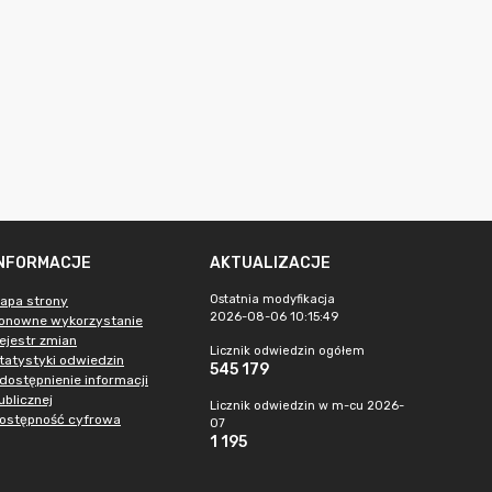
INFORMACJE
AKTUALIZACJE
Ostatnia modyfikacja
apa strony
2026-08-06 10:15:49
onowne wykorzystanie
ejestr zmian
Licznik odwiedzin ogółem
tatystyki odwiedzin
545 179
dostępnienie informacji
ublicznej
Licznik odwiedzin w m-cu 2026-
ostępność cyfrowa
07
1 195