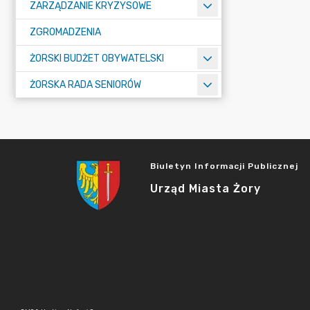
ZARZĄDZANIE KRYZYSOWE
ZGROMADZENIA
ŻORSKI BUDŻET OBYWATELSKI
ŻORSKA RADA SENIORÓW
Biuletyn Informacji Publicznej
Urząd Miasta Żory