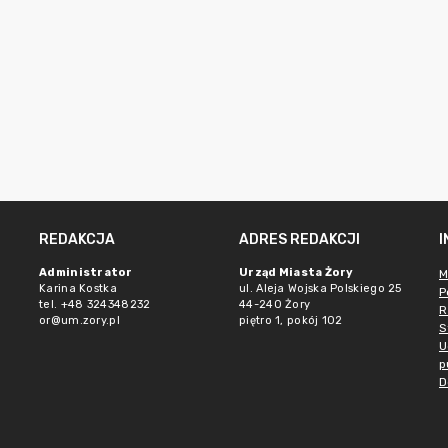
REDAKCJA
ADRES REDAKCJI
Administrator
Urząd Miasta Żory
M
Karina Kostka
ul. Aleja Wojska Polskiego 25
P
tel. +48 324348232
44-240 Żory
R
or@um.zory.pl
piętro 1, pokój 102
S
U
p
D