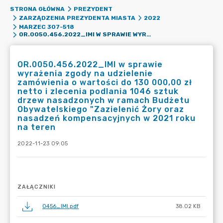
STRONA GŁÓWNA
PREZYDENT
ZARZĄDZENIA PREZYDENTA MIASTA
2022
MARZEC 307-518
OR.0050.456.2022_IMI W SPRAWIE WYRAŻENIA ZGODY NA UDZIELENIE ZAMÓWIENIA O WARTOŚCI DO 130 000,00 ZŁ NETTO I ZLECENIA PODLANIA 1046 SZTUK DRZEW NASADZONYCH W RAMACH BUDŻETU OBYWATELSKIEGO "ZAZIELENIĆ ŻORY ORAZ NASADZEŃ KOMPENSACYJNYCH W 2021 ROKU NA TEREN
OR.0050.456.2022_IMI w sprawie
wyrażenia zgody na udzielenie
zamówienia o wartości do 130 000,00 zł
netto i zlecenia podlania 1046 sztuk
drzew nasadzonych w ramach Budżetu
Obywatelskiego "Zazielenić Żory oraz
nasadzeń kompensacyjnych w 2021 roku
na teren
2022-11-23 09:05
ZAŁĄCZNIKI
0456_IMI.pdf
38.02 KB