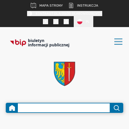
MAPA STRONY
INSTRUKCJA
KONTRAST DLA OSÓB SŁABOWIDZĄCYCH
PL
biuletyn
informacji publicznej