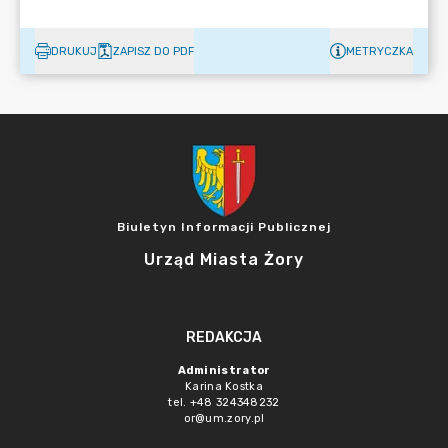
DRUKUJ
ZAPISZ DO PDF
METRYCZKA
Biuletyn Informacji Publicznej
Urząd Miasta Żory
REDAKCJA
Administrator
Karina Kostka
tel. +48 324348232
or@um.zory.pl