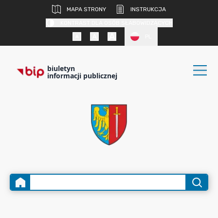
MAPA STRONY
INSTRUKCJA
KONTRAST DLA OSÓB SŁABOWIDZĄCYCH
PL
biuletyn
informacji publicznej