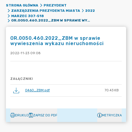
STRONA GŁÓWNA
PREZYDENT
ZARZĄDZENIA PREZYDENTA MIASTA
2022
MARZEC 307-518
OR.0050.460.2022_ZBM W SPRAWIE WYWIESZENIA WYKAZU NIERUCHOMOŚCI
OR.0050.460.2022_ZBM w sprawie
wywieszenia wykazu nieruchomości
2022-11-23 09:08
ZAŁĄCZNIKI
0460_ZBM.pdf
70.43 KB
DRUKUJ
ZAPISZ DO PDF
METRYCZKA