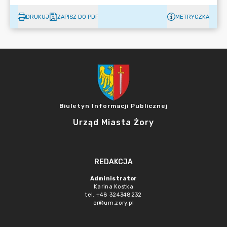
DRUKUJ
ZAPISZ DO PDF
METRYCZKA
Biuletyn Informacji Publicznej
Urząd Miasta Żory
REDAKCJA
Administrator
Karina Kostka
tel. +48 324348232
or@um.zory.pl