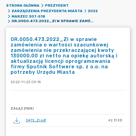
STRONA GŁÓWNA
PREZYDENT
ZARZĄDZENIA PREZYDENTA MIASTA
2022
MARZEC 307-518
OR.0050.473.2022_ZI W SPRAWIE ZAMÓWIENIA O WARTOŚCI SZACUNKOWEJ ZAMÓWIENIA NIE PRZEKRACZAJĄCEJ KWOTY 130000,00 ZŁ NETTO NA OPIEKĘ AUTORSKĄ I AKTUALIZACJĘ LICENCJI OPROGRAMOWANIA FIRMY SPUTNIK SOFTWERE SP. Z O.O. NA POTRZEBY URZĘDU MIASTA
OR.0050.473.2022_ZI w sprawie
zamówienia o wartości szacunkowej
zamówienia nie przekraczającej kwoty
130000,00 zł netto na opiekę autorską i
aktualizację licencji oprogramowania
firmy Sputnik Softwere sp. z o.o. na
potrzeby Urzędu Miasta
2022-11-23 09:18
ZAŁĄCZNIKI
0473_ZI.pdf
42.31 KB