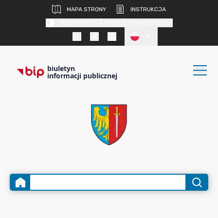
MAPA STRONY
INSTRUKCJA
KONTRAST DLA OSÓB SŁABOWIDZĄCYCH
PL
biuletyn
informacji publicznej