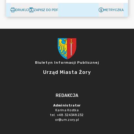
DRUKUJ
ZAPISZ DO PDF
METRYCZKA
Biuletyn Informacji Publicznej
Urząd Miasta Żory
REDAKCJA
Administrator
Karina Kostka
tel. +48 324348232
or@um.zory.pl