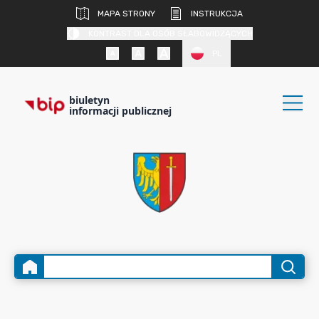
MAPA STRONY
INSTRUKCJA
KONTRAST DLA OSÓB SŁABOWIDZĄCYCH
PL
biuletyn
informacji publicznej