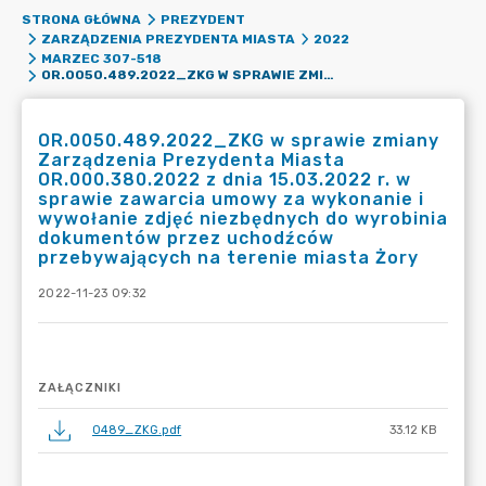
STRONA GŁÓWNA
PREZYDENT
ZARZĄDZENIA PREZYDENTA MIASTA
2022
MARZEC 307-518
OR.0050.489.2022_ZKG W SPRAWIE ZMIANY ZARZĄDZENIA PREZYDENTA MIASTA OR.000.380.2022 Z DNIA 15.03.2022 R. W SPRAWIE ZAWARCIA UMOWY ZA WYKONANIE I WYWOŁANIE ZDJĘĆ NIEZBĘDNYCH DO WYROBINIA DOKUMENTÓW PRZEZ UCHODŹCÓW PRZEBYWAJĄCYCH NA TERENIE MIASTA ŻORY
OR.0050.489.2022_ZKG w sprawie zmiany
Zarządzenia Prezydenta Miasta
OR.000.380.2022 z dnia 15.03.2022 r. w
sprawie zawarcia umowy za wykonanie i
wywołanie zdjęć niezbędnych do wyrobinia
dokumentów przez uchodźców
przebywających na terenie miasta Żory
2022-11-23 09:32
ZAŁĄCZNIKI
0489_ZKG.pdf
33.12 KB