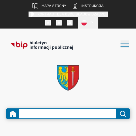
MAPA STRONY
INSTRUKCJA
KONTRAST DLA OSÓB SŁABOWIDZĄCYCH
PL
biuletyn
informacji publicznej