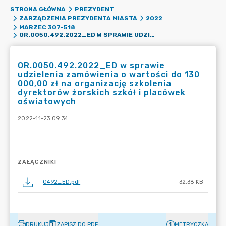
STRONA GŁÓWNA
PREZYDENT
ZARZĄDZENIA PREZYDENTA MIASTA
2022
MARZEC 307-518
OR.0050.492.2022_ED W SPRAWIE UDZIELENIA ZAMÓWIENIA O WARTOŚCI DO 130 000,00 ZŁ NA ORGANIZACJĘ SZKOLENIA DYREKTORÓW ŻORSKICH SZKÓŁ I PLACÓWEK OŚWIATOWYCH
OR.0050.492.2022_ED w sprawie
udzielenia zamówienia o wartości do 130
000,00 zł na organizację szkolenia
dyrektorów żorskich szkół i placówek
oświatowych
2022-11-23 09:34
ZAŁĄCZNIKI
0492_ED.pdf
32.38 KB
DRUKUJ
ZAPISZ DO PDF
METRYCZKA