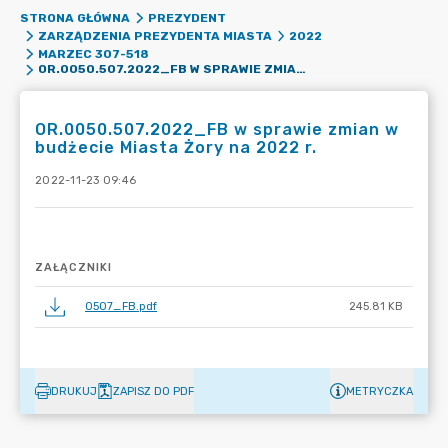
STRONA GŁÓWNA
PREZYDENT
ZARZĄDZENIA PREZYDENTA MIASTA
2022
MARZEC 307-518
OR.0050.507.2022_FB W SPRAWIE ZMIAN W BUDŻECIE MIASTA ŻORY NA 2022 R.
OR.0050.507.2022_FB w sprawie zmian w
budżecie Miasta Żory na 2022 r.
2022-11-23 09:46
ZAŁĄCZNIKI
0507_FB.pdf
245.81 KB
DRUKUJ
ZAPISZ DO PDF
METRYCZKA