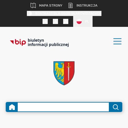
MAPA STRONY
INSTRUKCJA
KONTRAST DLA OSÓB SŁABOWIDZĄCYCH
PL
biuletyn
informacji publicznej