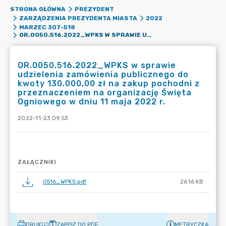
STRONA GŁÓWNA
PREZYDENT
ZARZĄDZENIA PREZYDENTA MIASTA
2022
MARZEC 307-518
OR.0050.516.2022_WPKS W SPRAWIE UDZIELENIA ZAMÓWIENIA PUBLICZNEGO DO KWOTY 130.000,00 ZŁ NA ZAKUP POCHODNI Z PRZEZNACZENIEM NA ORGANIZACJĘ ŚWIĘTA OGNIOWEGO W DNIU 11 MAJA 2022 R.
OR.0050.516.2022_WPKS w sprawie
udzielenia zamówienia publicznego do
kwoty 130.000,00 zł na zakup pochodni z
przeznaczeniem na organizację Święta
Ogniowego w dniu 11 maja 2022 r.
2022-11-23 09:53
ZAŁĄCZNIKI
0516_WPKS.pdf
26.16 KB
DRUKUJ
ZAPISZ DO PDF
METRYCZKA