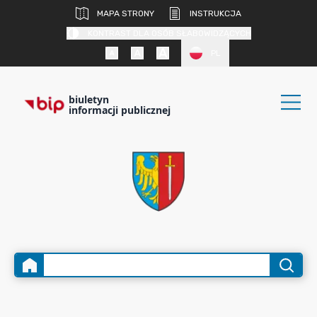
MAPA STRONY
INSTRUKCJA
KONTRAST DLA OSÓB SŁABOWIDZĄCYCH
PL
biuletyn
informacji publicznej