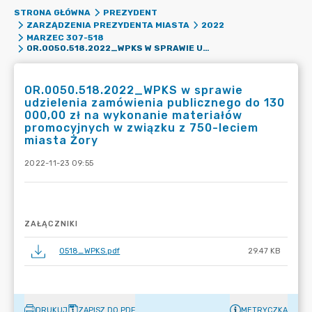
STRONA GŁÓWNA
PREZYDENT
ZARZĄDZENIA PREZYDENTA MIASTA
2022
MARZEC 307-518
OR.0050.518.2022_WPKS W SPRAWIE UDZIELENIA ZAMÓWIENIA PUBLICZNEGO DO 130 000,00 ZŁ NA WYKONANIE MATERIAŁÓW PROMOCYJNYCH W ZWIĄZKU Z 750-LECIEM MIASTA ŻORY
OR.0050.518.2022_WPKS w sprawie
udzielenia zamówienia publicznego do 130
000,00 zł na wykonanie materiałów
promocyjnych w związku z 750-leciem
miasta Żory
2022-11-23 09:55
ZAŁĄCZNIKI
0518_WPKS.pdf
29.47 KB
DRUKUJ
ZAPISZ DO PDF
METRYCZKA