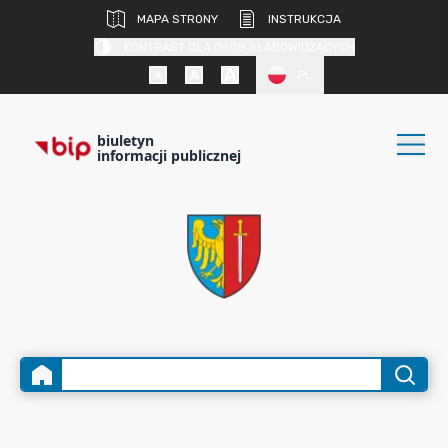
MAPA STRONY
INSTRUKCJA
KONTRAST DLA OSÓB SŁABOWIDZĄCYCH
PL
biuletyn
informacji publicznej