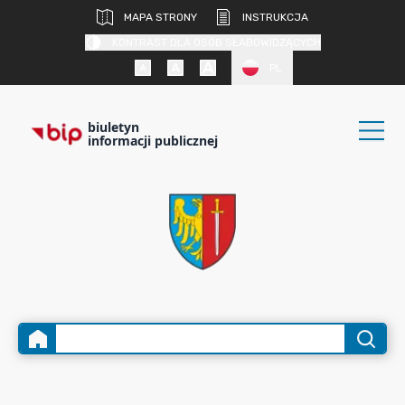
MAPA STRONY
INSTRUKCJA
KONTRAST DLA OSÓB SŁABOWIDZĄCYCH
PL
biuletyn
informacji publicznej