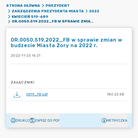
STRONA GŁÓWNA
PREZYDENT
ZARZĄDZENIA PREZYDENTA MIASTA
2022
KWIECIEŃ 519-689
OR.0050.519.2022_FB W SPRAWIE ZMIAN W BUDŻECIE MIASTA ŻORY NA 2022 R.
OR.0050.519.2022_FB w sprawie zmian w
budżecie Miasta Żory na 2022 r.
2022-11-23 16:21
ZAŁĄCZNIKI
0519_FB.pdf
180.22 KB
DRUKUJ
ZAPISZ DO PDF
METRYCZKA