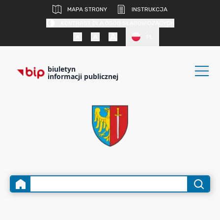
MAPA STRONY
INSTRUKCJA
KONTRAST DLA OSÓB SŁABOWIDZĄCYCH
PL
biuletyn
informacji publicznej