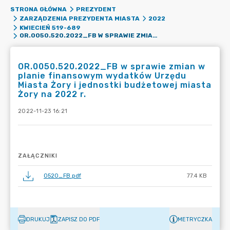
STRONA GŁÓWNA
PREZYDENT
ZARZĄDZENIA PREZYDENTA MIASTA
2022
KWIECIEŃ 519-689
OR.0050.520.2022_FB W SPRAWIE ZMIAN W PLANIE FINANSOWYM WYDATKÓW URZĘDU MIASTA ŻORY I JEDNOSTKI BUDŻETOWEJ MIASTA ŻORY NA 2022 R.
OR.0050.520.2022_FB w sprawie zmian w
planie finansowym wydatków Urzędu
Miasta Żory i jednostki budżetowej miasta
Żory na 2022 r.
2022-11-23 16:21
ZAŁĄCZNIKI
0520_FB.pdf
77.4 KB
DRUKUJ
ZAPISZ DO PDF
METRYCZKA