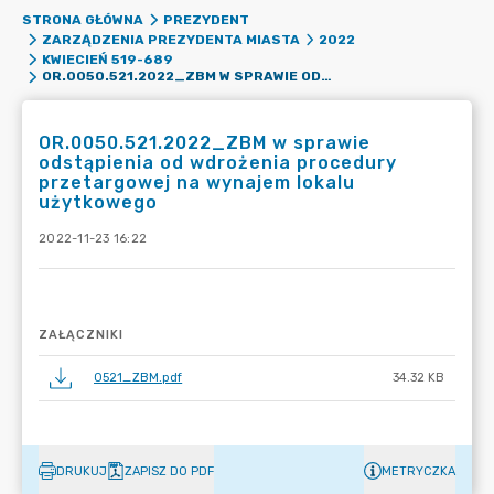
STRONA GŁÓWNA
PREZYDENT
ZARZĄDZENIA PREZYDENTA MIASTA
2022
KWIECIEŃ 519-689
OR.0050.521.2022_ZBM W SPRAWIE ODSTĄPIENIA OD WDROŻENIA PROCEDURY PRZETARGOWEJ NA WYNAJEM LOKALU UŻYTKOWEGO
OR.0050.521.2022_ZBM w sprawie
odstąpienia od wdrożenia procedury
przetargowej na wynajem lokalu
użytkowego
2022-11-23 16:22
ZAŁĄCZNIKI
0521_ZBM.pdf
34.32 KB
DRUKUJ
ZAPISZ DO PDF
METRYCZKA