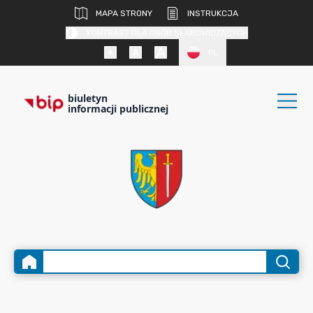
MAPA STRONY
INSTRUKCJA
KONTRAST DLA OSÓB SŁABOWIDZĄCYCH
PL
biuletyn
informacji publicznej