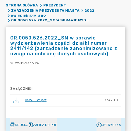
STRONA GŁÓWNA
PREZYDENT
ZARZĄDZENIA PREZYDENTA MIASTA
2022
KWIECIEŃ 519-689
OR.0050.526.2022_SM W SPRAWIE WYDZIERŻAWIENIA CZĘŚCI DZIAŁKI NUMER 2411/142 (ZARZĄDZENIE ZANONIMIZOWANO Z UWAGI NA OCHRONĘ DANYCH OSOBOWYCH)
OR.0050.526.2022_SM w sprawie
wydzierżawienia części działki numer
2411/142 (zarządzenie zanonimizowano z
uwagi na ochronę danych osobowych)
2022-11-23 16:24
ZAŁĄCZNIKI
0526_SM.pdf
77.42 KB
DRUKUJ
ZAPISZ DO PDF
METRYCZKA