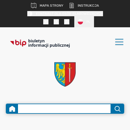
MAPA STRONY
INSTRUKCJA
KONTRAST DLA OSÓB SŁABOWIDZĄCYCH
PL
biuletyn
informacji publicznej