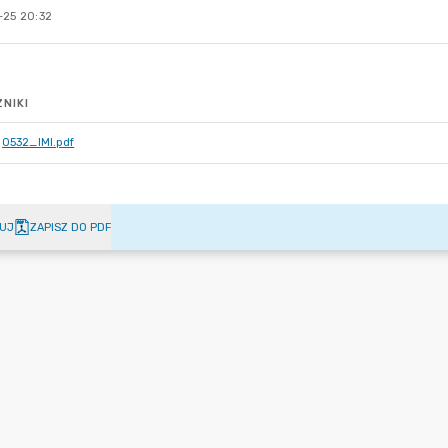
-25 20:32
NIKI
0532_IMI.pdf
UJ
ZAPISZ DO PDF