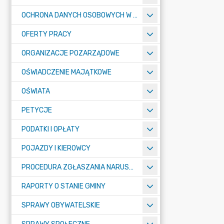
OCHRONA DANYCH OSOBOWYCH W URZĘDZIE MIASTA ŻORY - RODO
OFERTY PRACY
ORGANIZACJE POZARZĄDOWE
OŚWIADCZENIE MAJĄTKOWE
OŚWIATA
PETYCJE
PODATKI I OPŁATY
POJAZDY I KIEROWCY
PROCEDURA ZGŁASZANIA NARUSZEŃ PRAWA
RAPORTY O STANIE GMINY
SPRAWY OBYWATELSKIE