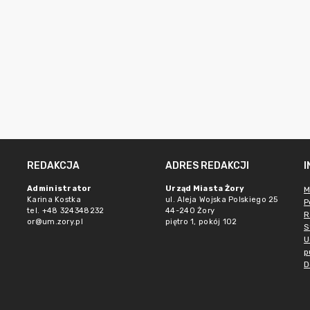
REDAKCJA
ADRES REDAKCJI
Administrator
Urząd Miasta Żory
M
Karina Kostka
ul. Aleja Wojska Polskiego 25
P
tel. +48 324348232
44-240 Żory
R
or@um.zory.pl
piętro 1, pokój 102
S
U
p
D