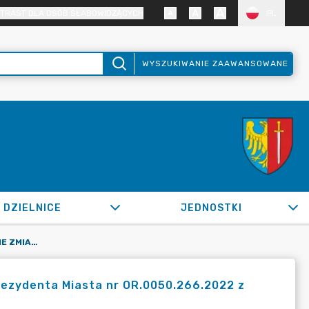
TRAST DLA OSÓB SŁABOWIDZĄCYCH
PL
WYSZUKIWANIE ZAAWANSOWANE
DZIELNICE
JEDNOSTKI
OR.0050.532.2022_IMI W SPRAWIE ZMIANY ZARZĄDZENIA PREZYDENTA MIASTA NR OR.0050.266.2022 Z DNIA 18.02.2022 R.
rezydenta Miasta nr OR.0050.266.2022 z