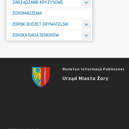
ZARZĄDZANIE KRYZYSOWE
ZGROMADZENIA
ŻORSKI BUDŻET OBYWATELSKI
ŻORSKA RADA SENIORÓW
Biuletyn Informacji Publicznej
Urząd Miasta Żory