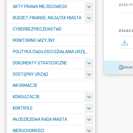
2022-11
AKTY PRAWA MIEJSCOWEGO
BUDŻET, FINANSE, MAJĄTEK MIASTA
CYBERBEZPIECZEŃSTWO
ZAŁĄCZ
MONITORING WIZYJNY
POLITYKA CIĄGŁOŚCI DZIAŁANIA URZĘDU MIASTA ŻORY
DOKUMENTY STRATEGICZNE
DRUK
DOSTĘPNY URZĄD
INFORMACJE
KONSULTACJE
KONTROLE
MŁODZIEŻOWA RADA MIASTA
NIERUCHOMOŚCI