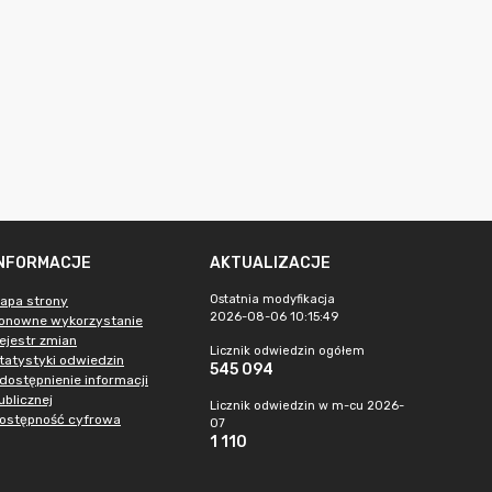
INFORMACJE
AKTUALIZACJE
Ostatnia modyfikacja
apa strony
2026-08-06 10:15:49
onowne wykorzystanie
ejestr zmian
Licznik odwiedzin ogółem
tatystyki odwiedzin
545 094
dostępnienie informacji
ublicznej
Licznik odwiedzin w m-cu 2026-
ostępność cyfrowa
07
1 110