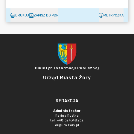
DRUKUJ
ZAPISZ DO PDF
METRYCZKA
Biuletyn Informacji Publicznej
Urząd Miasta Żory
REDAKCJA
Administrator
Karina Kostka
tel. +48 324348232
or@um.zory.pl