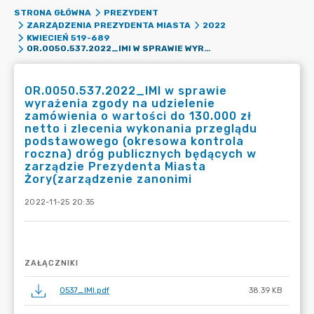
STRONA GŁÓWNA
PREZYDENT
ZARZĄDZENIA PREZYDENTA MIASTA
2022
KWIECIEŃ 519-689
OR.0050.537.2022_IMI W SPRAWIE WYRAŻENIA ZGODY NA UDZIELENIE ZAMÓWIENIA O WARTOŚCI DO 130.000 ZŁ NETTO I ZLECENIA WYKONANIA PRZEGLĄDU PODSTAWOWEGO (OKRESOWA KONTROLA ROCZNA) DRÓG PUBLICZNYCH BĘDĄCYCH W ZARZĄDZIE PREZYDENTA MIASTA ŻORY(ZARZĄDZENIE ZANONIMI
OR.0050.537.2022_IMI w sprawie
wyrażenia zgody na udzielenie
zamówienia o wartości do 130.000 zł
netto i zlecenia wykonania przeglądu
podstawowego (okresowa kontrola
roczna) dróg publicznych będących w
zarządzie Prezydenta Miasta
Żory(zarządzenie zanonimi
2022-11-25 20:35
ZAŁĄCZNIKI
0537_IMI.pdf
38.39 KB