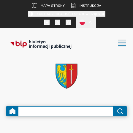
MAPA STRONY
INSTRUKCJA
KONTRAST DLA OSÓB SŁABOWIDZĄCYCH
PL
biuletyn
informacji publicznej