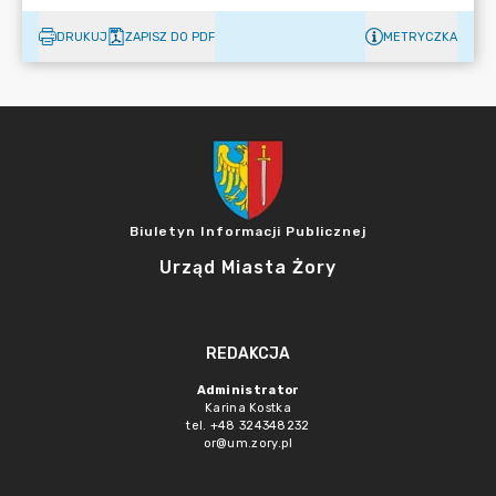
DRUKUJ
ZAPISZ DO PDF
METRYCZKA
Biuletyn Informacji Publicznej
Urząd Miasta Żory
REDAKCJA
Administrator
Karina Kostka
tel. +48 324348232
or@um.zory.pl