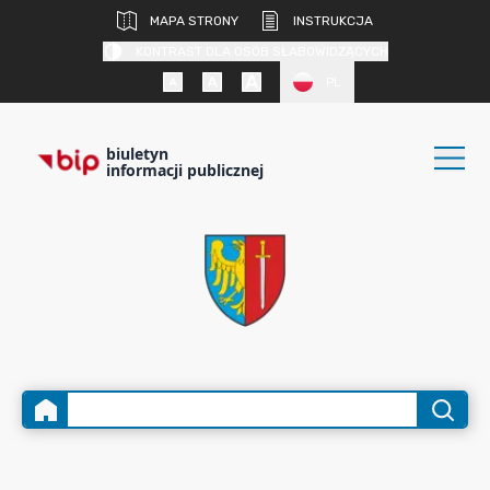
MAPA STRONY
INSTRUKCJA
KONTRAST DLA OSÓB SŁABOWIDZĄCYCH
PL
biuletyn
informacji publicznej