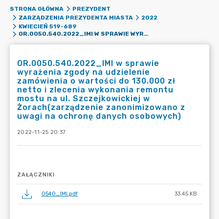
STRONA GŁÓWNA
PREZYDENT
ZARZĄDZENIA PREZYDENTA MIASTA
2022
KWIECIEŃ 519-689
OR.0050.540.2022_IMI W SPRAWIE WYRAŻENIA ZGODY NA UDZIELENIE ZAMÓWIENIA O WARTOŚCI DO 130.000 ZŁ NETTO I ZLECENIA WYKONANIA REMONTU MOSTU NA UL. SZCZEJKOWICKIEJ W ŻORACH(ZARZĄDZENIE ZANONIMIZOWANO Z UWAGI NA OCHRONĘ DANYCH OSOBOWYCH)
OR.0050.540.2022_IMI w sprawie
wyrażenia zgody na udzielenie
zamówienia o wartości do 130.000 zł
netto i zlecenia wykonania remontu
mostu na ul. Szczejkowickiej w
Żorach(zarządzenie zanonimizowano z
uwagi na ochronę danych osobowych)
2022-11-25 20:37
ZAŁĄCZNIKI
0540_IMI.pdf
33.45 KB