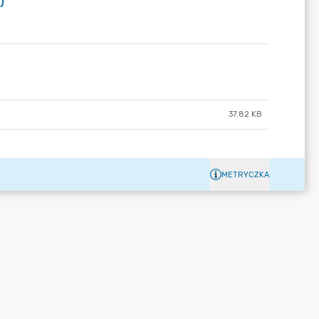
)
37.82 KB
METRYCZKA