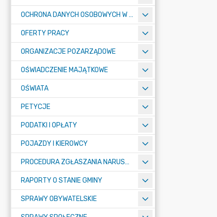
OCHRONA DANYCH OSOBOWYCH W URZĘDZIE MIASTA ŻORY - RODO
OFERTY PRACY
ORGANIZACJE POZARZĄDOWE
OŚWIADCZENIE MAJĄTKOWE
OŚWIATA
PETYCJE
PODATKI I OPŁATY
POJAZDY I KIEROWCY
PROCEDURA ZGŁASZANIA NARUSZEŃ PRAWA
RAPORTY O STANIE GMINY
SPRAWY OBYWATELSKIE