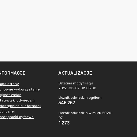
INFORMACJE
AKTUALIZACJE
Ostatnia modyfikacja
apa strony
2026-08-07 08:05:00
onowne wykorzystanie
ejestr zmian
Licznik odwiedzin ogółem
tatystyki odwiedzin
545 257
dostępnienie informacji
ublicznej
Licznik odwiedzin w m-cu 2026-
ostępność cyfrowa
07
1 273