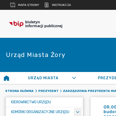
MAPA STRONY
INSTRUKCJA
biuletyn
informacji publicznej
Urząd Miasta Żory
URZĄD MIASTA
PREZYD
STRONA GŁÓWNA
PREZYDENT
ZARZĄDZENIA PREZYDENTA MI
KIEROWNICTWO URZĘDU
OR.00
budow
KOMÓRKI ORGANIZACYJNE URZĘDU