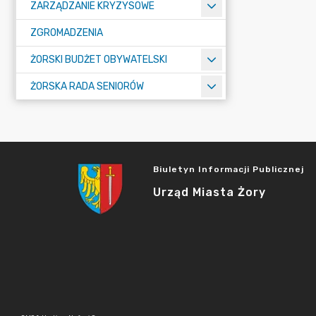
ZARZĄDZANIE KRYZYSOWE
ZGROMADZENIA
ŻORSKI BUDŻET OBYWATELSKI
ŻORSKA RADA SENIORÓW
Biuletyn Informacji Publicznej
Urząd Miasta Żory