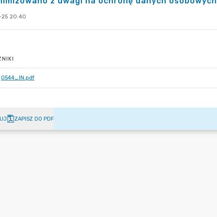
nimizowano z uwagi na ochronę danych osobowych
-25 20:40
NIKI
0544_IN.pdf
UJ
ZAPISZ DO PDF