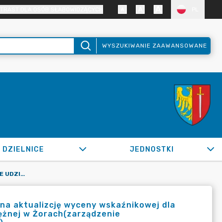
TRAST DLA OSÓB SŁABOWIDZĄCYCH
PL
WYSZUKIWANIE ZAAWANSOWANE
DZIELNICE
JEDNOSTKI
OR.0050.544.2022_IN W SPRAWIE UDZIELENIA ZAMÓWIENIA NA AKTUALIZCJĘ WYCENY WSKAŹNIKOWEJ DLA BUDOWY ZESPOŁU BUDYNKÓW WIELORODZINNYCH PRZY UL. OKRĘŻNEJ W ŻORACH(ZARZĄDZENIE ZANONIMIZOWANO Z UWAGI NA OCHRONĘ DANYCH OSOBOWYCH)
na aktualizcję wyceny wskaźnikowej dla
ężnej w Żorach(zarządzenie