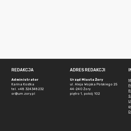
REDAKCJA
ADRES REDAKCJI
Administrator
Urząd Miasta Żory
M
Karina Kostka
ul. Aleja Wojska Polskiego 25
P
tel. +48 324348232
44-240 Żory
R
or@um.zory.pl
piętro 1, pokój 102
S
U
p
D