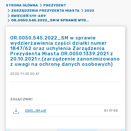
STRONA GŁÓWNA
PREZYDENT
ZARZĄDZENIA PREZYDENTA MIASTA
2022
KWIECIEŃ 519-689
OR.0050.545.2022_SM W SPRAWIE WYDZIERŻAWIENIA CZĘŚCI DZIAŁKI NUMER 1847/62 ORAZ UCHYLENIA ZARZĄDZENIA PREZYDENTA MIASTA OR.0050.1339.2021 Z 20.10.2021 R.(ZARZĄDZENIE ZANONIMIZOWANO Z UWAGI NA OCHRONĘ DANYCH OSOBOWYCH)
OR.0050.545.2022_SM w sprawie
wydzierżawienia części działki numer
1847/62 oraz uchylenia Zarządzenia
Prezydenta Miasta OR.0050.1339.2021 z
20.10.2021 r.(zarządzenie zanonimizowano
z uwagi na ochronę danych osobowych)
2022-11-25 20:41
ZAŁĄCZNIKI
0545_SM.pdf
81.97 KB