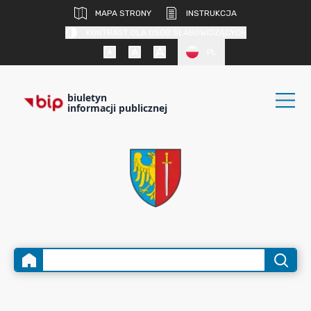
MAPA STRONY
INSTRUKCJA
KONTRAST DLA OSÓB SŁABOWIDZĄCYCH
PL
biuletyn
informacji publicznej