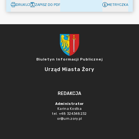
DRUKUJ
ZAPISZ DO PDF
METRYCZKA
Biuletyn Informacji Publicznej
Urząd Miasta Żory
REDAKCJA
Administrator
Karina Kostka
tel. +48 324348232
or@um.zory.pl